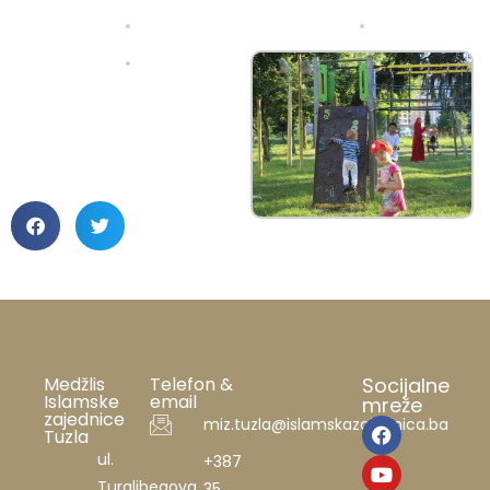
Medžlis
Telefon &
Socijalne
Islamske
email
mreže
zajednice
miz.tuzla@islamskazajednica.ba
Tuzla
ul.
+387
Turalibegova
35