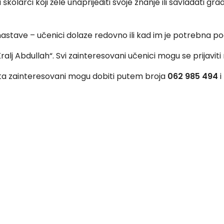
kolarci koji žele unaprijediti svoje znanje ili savladati g
 nastave – učenici dolaze redovno ili kad im je potrebna po
ralj Abdullah“. Svi zainteresovani učenici mogu se prijavit
ta zainteresovani mogu dobiti putem broja
062 985 494
i