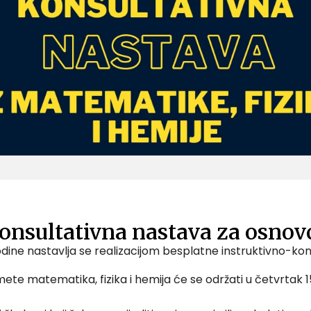
onsultativna nastava za osnovc
odine nastavlja se realizacijom besplatne instruktivno-ko
mete matematika, fizika i hemija će se održati u četvrtak 1