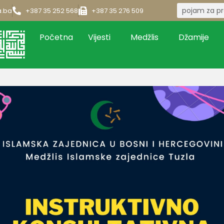
a.ba
+387 35 252 568
+387 35 276 509
Početna
Vijesti
Medžlis
Džamije