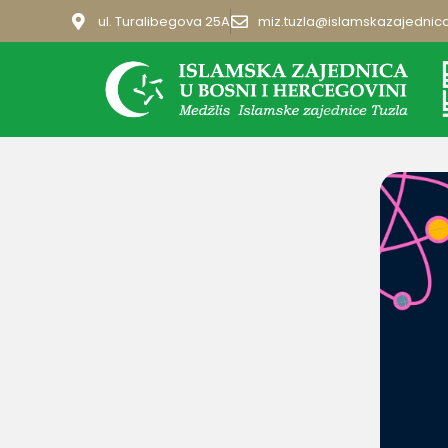
ul. Turalibegova 25A
miz.tuzla@islamskazajednic