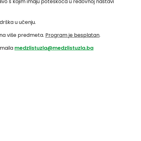
radivo s kojim imaju poteškoća u redovnoj nastavi
drška u učenju.
i na više predmeta.
Program je besplatan
.
 maila
medzlistuzla@medzlistuzla.ba