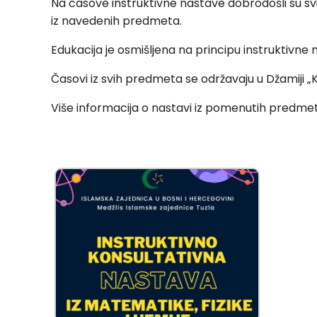
Na časove instruktivne nastave dobrodošli su svi š
iz navedenih predmeta.
Edukacija je osmišljena na principu instruktivne
Časovi iz svih predmeta se održavaju u Džamiji „K
Više informacija o nastavi iz pomenutih predme