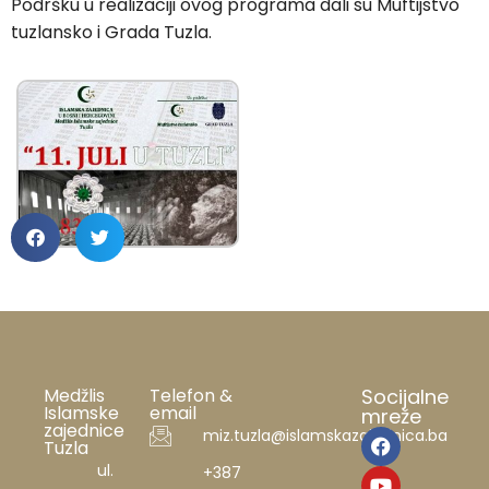
Podršku u realizaciji ovog programa dali su Muftijstvo
tuzlansko i Grada Tuzla.
Medžlis
Telefon &
Socijalne
Islamske
email
mreže
zajednice
miz.tuzla@islamskazajednica.ba
Tuzla
ul.
+387