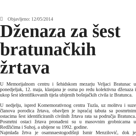
Objavljeno:
12/05/2014
Dženaza za šest
bratunačkih
žrtava
U Memorijalnom centru i šehidskom mezarju Veljaci Bratunac u
ponedjeljak, 12. maja, klanjana je osma po redu kolektivna dženaza i
ukop šest identifikovanih tijela ubijenih bošnjačkih civila iz Bratunca.
U nedjelju,
ispred Komemorativnog centra Tuzla, uz molitvu i suz
članova porodica žrtava, obavljen je ispraćaj tabuta sa posmrtnim
ostacima šest identificiranih civilnih žrtava rata sa područja Bratunca.
Posmrtni ostaci žrtava pronađeni su u masovnim grobnicama u
Redžićima i Suhoj, a ubijene su 1992. godine.
Najmlađa žrtva je osamnaestogodišnji Ismir Menzilović, dok je