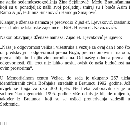
najstarija sedamdesetogodišnja Zina Sejdinović. Među Bratunčanima
koji su u ponedjeljak našli svoj posljednji smiraj su i braća Asim i
Ramo Aljić, te Junuz Sinanović i Hamdija Smajlović.
Klanjanje dženaze-namaza je predvodio Zijad ef. Ljevaković, izaslanik
reisu-l-uleme Islamske zajednice u BiH, Husein ef. Kavazovića.
Nakon obavljanja dženaze namaza, Zijad ef. Ljevaković je izjavio:
„Naša je odgovornost velika i višestruka a vezuje za ovaj dan i ono što
on predstavlja – odgovornost prema Bogu, prema domovini i narodu,
prema ubijenim i njihovim porodicama. Od našeg odnosa prema toj
odgovornosti, čiji teret nije lahko nositi, ovisit će naša budućnost na
ovim prostorima“.
U Memorijalnom centru Veljaci do sada je ukupano 267 tijela
identificiranih civila Bošnjaka, stradalih u Bratuncu 1992. godine. Još
uvijek se traga za oko 300 tijela. Ne treba zaboraviti da je u
srebreničkom genocidu 1995. godine više od dvije hiljade ubijenih,
također iz Bratunca, koji su se usljed protjerivanja zadesili u
Srebrenici.