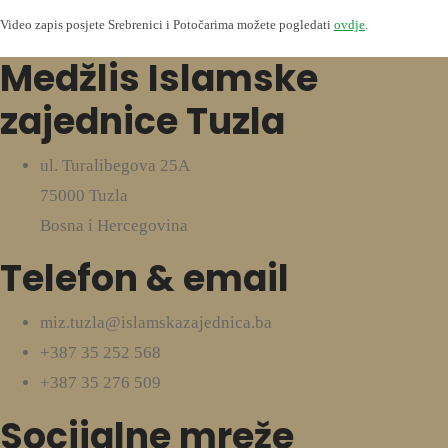
Video zapis posjete Srebrenici i Potočarima možete pogledati
ovdje
.
Medžlis Islamske
zajednice Tuzla
ul. Turalibegova 25A
75000 Tuzla
Bosna i Hercegovina
Telefon & email
miz.tuzla@islamskazajednica.ba
+387 35 252 568
+387 35 276 509
Socijalne mreže