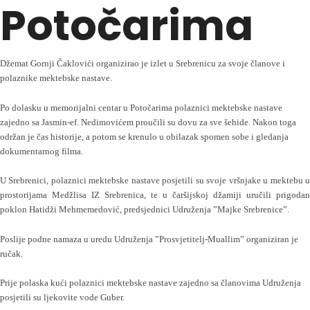
Potočarima
Džemat Gornji Čaklovići organizirao je izlet u Srebrenicu za svoje članove i
polaznike mektebske nastave.
Po dolasku u memorijalni centar u Potočarima polaznici mektebske nastave
zajedno sa Jasmin-ef. Nedimovićem proučili su dovu za sve šehide. Nakon toga
održan je čas historije, a potom se krenulo u obilazak spomen sobe i gledanja
dokumentarnog filma.
U Srebrenici, polaznici mektebske nastave posjetili su svoje vršnjake u mektebu u
prostorijama Medžlisa IZ Srebrenica, te u čaršijskoj džamiji uručili prigodan
poklon Hatidži Mehmemedović, predsjednici Udruženja ”Majke Srebrenice”.
Poslije podne namaza u uredu Udruženja ”Prosvjetitelj-Muallim” organiziran je
ručak.
Prije polaska kući polaznici mektebske nastave zajedno sa članovima Udruženja
posjetili su ljekovite vode Guber.