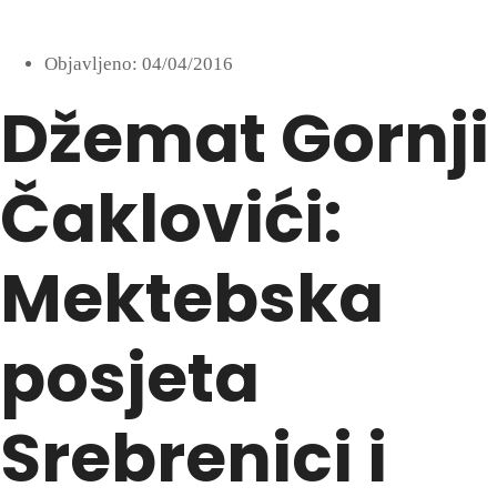
Objavljeno:
04/04/2016
Džemat Gornji
Čaklovići:
Mektebska
posjeta
Srebrenici i