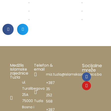
Medžlis
Telefon &
Socijalne
Islamske
email
mreže
zajednice
miz.tuzla@islamskazajednica.ba
Tuzla
ul.
+387
Turalibegova
35
25A
252
75000 Tuzla
568
Bosna i
+387