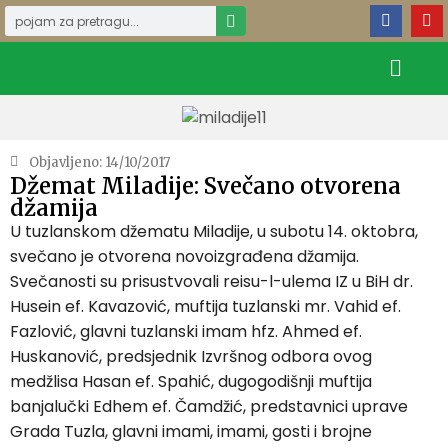
Objavljeno:
14/10/2017
Džemat Miladije: Svečano otvorena
džamija
U tuzlanskom džematu Miladije, u subotu 14. oktobra,
svečano je otvorena novoizgrađena džamija.
Svečanosti su prisustvovali reisu-l-ulema IZ u BiH dr.
Husein ef. Kavazović, muftija tuzlanski mr. Vahid ef.
Fazlović, glavni tuzlanski imam hfz. Ahmed ef.
Huskanović, predsjednik Izvršnog odbora ovog
medžlisa Hasan ef. Spahić, dugogodišnji muftija
banjalučki Edhem ef. Čamdžić, predstavnici uprave
Grada Tuzla, glavni imami, imami, gosti i brojne