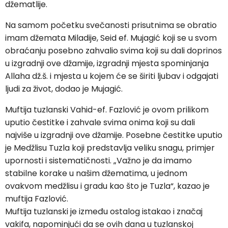
džematlije.
Na samom početku svečanosti prisutnima se obratio
imam džemata Miladije, Seid ef. Mujagić koji se u svom
obraćanju posebno zahvalio svima koji su dali doprinos
u izgradnji ove džamije, izgradnji mjesta spominjanja
Allaha dž.š. i mjesta u kojem će se širiti ljubav i odgajati
ljudi za život, dodao je Mujagić.
Muftija tuzlanski Vahid-ef. Fazlović je ovom prilikom
uputio čestitke i zahvale svima onima koji su dali
najviše u izgradnji ove džamije. Posebne čestitke uputio
je Medžlisu Tuzla koji predstavlja veliku snagu, primjer
upornosti i sistematičnosti. „Važno je da imamo
stabilne korake u našim džematima, u jednom
ovakvom medžlisu i gradu kao što je Tuzla“, kazao je
muftija Fazlović.
Muftija tuzlanski je između ostalog istakao i značaj
vakifa, napominjući da se ovih dana u tuzlanskoj