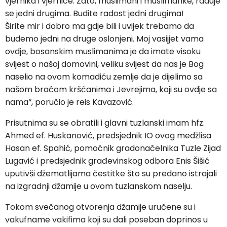
vjernika i vjernice. Zato, muslimani i muslimanke, raduje
se jedni drugima. Budite radost jedni drugima!
Širite mir i dobro ma gdje bili i uvijek trebamo da
budemo jedni na druge oslonjeni. Moj vasijjet vama
ovdje, bosanskim muslimanima je da imate visoku
svijest o našoj domovini, veliku svijest da nas je Bog
naselio na ovom komadiću zemlje da je dijelimo sa
našom braćom kršćanima i Jevrejima, koji su ovdje sa
nama“, poručio je reis Kavazović.
Prisutnima su se obratili i glavni tuzlanski imam hfz.
Ahmed ef. Huskanović, predsjednik IO ovog medžlisa
Hasan ef. Spahić, pomoćnik gradonačelnika Tuzle Zijad
Lugavić i predsjednik građevinskog odbora Enis Šišić
uputivši džematlijama čestitke što su predano istrajali
na izgradnji džamije u ovom tuzlanskom naselju.
Tokom svečanog otvorenja džamije uručene su i
vakufname vakifima koji su dali poseban doprinos u