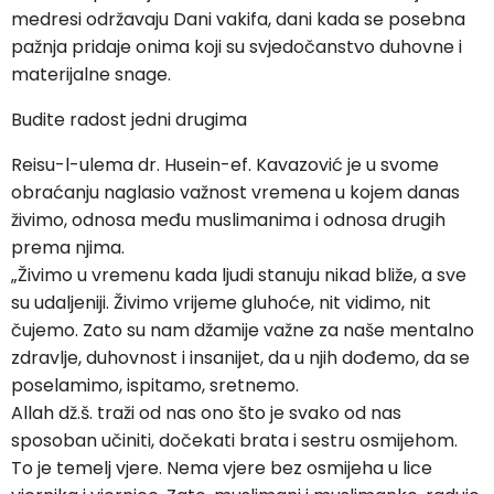
medresi održavaju Dani vakifa, dani kada se posebna
pažnja pridaje onima koji su svjedočanstvo duhovne i
materijalne snage.
Budite radost jedni drugima
Reisu-l-ulema dr. Husein-ef. Kavazović je u svome
obraćanju naglasio važnost vremena u kojem danas
živimo, odnosa među muslimanima i odnosa drugih
prema njima.
„Živimo u vremenu kada ljudi stanuju nikad bliže, a sve
su udaljeniji. Živimo vrijeme gluhoće, nit vidimo, nit
čujemo. Zato su nam džamije važne za naše mentalno
zdravlje, duhovnost i insanijet, da u njih dođemo, da se
poselamimo, ispitamo, sretnemo.
Allah dž.š. traži od nas ono što je svako od nas
sposoban učiniti, dočekati brata i sestru osmijehom.
To je temelj vjere. Nema vjere bez osmijeha u lice