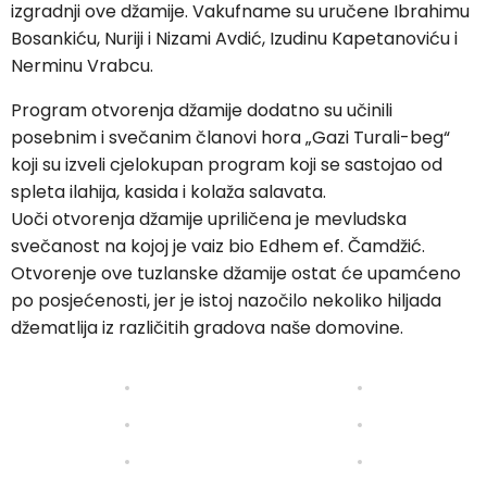
izgradnji ove džamije. Vakufname su uručene Ibrahimu
Bosankiću, Nuriji i Nizami Avdić, Izudinu Kapetanoviću i
Nerminu Vrabcu.
Program otvorenja džamije dodatno su učinili
posebnim i svečanim članovi hora „Gazi Turali-beg“
koji su izveli cjelokupan program koji se sastojao od
spleta ilahija, kasida i kolaža salavata.
Uoči otvorenja džamije upriličena je mevludska
svečanost na kojoj je vaiz bio Edhem ef. Čamdžić.
Otvorenje ove tuzlanske džamije ostat će upamćeno
po posjećenosti, jer je istoj nazočilo nekoliko hiljada
džematlija iz različitih gradova naše domovine.