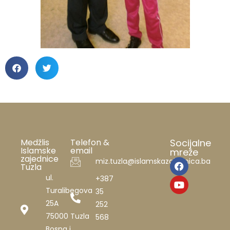
Medžlis
Telefon &
Socijalne
Islamske
email
mreže
zajednice
miz.tuzla@islamskazajednica.ba
Tuzla
ul.
+387
Turalibegova
35
25A
252
75000 Tuzla
568
Bosna i