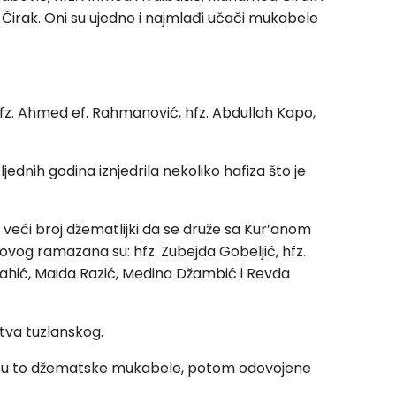
 Čirak. Oni su ujedno i najmlađi učači mukabele
ć, hfz. Ahmed ef. Rahmanović, hfz. Abdullah Kapo,
jednih godina iznjedrila nekoliko hafiza što je
 veći broj džematlijki da se druže sa Kur’anom
m ovog ramazana su: hfz. Zubejda Gobeljić, hfz.
ahić, Maida Razić, Medina Džambić i Revda
stva tuzlanskog.
e su to džematske mukabele, potom odovojene