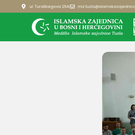
ul. Turalibegova 25A
miz.tuzla@islamskazajednic