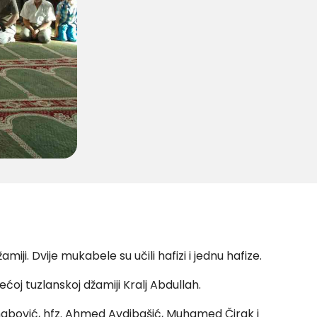
miji. Dvije mukabele su učili hafizi i jednu hafize.
ćoj tuzlanskoj džamiji Kralj Abdullah.
Vehabović, hfz. Ahmed Avdibašić, Muhamed Čirak i