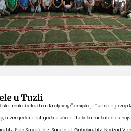
le u Tuzli
ske mukabele, i to u Kraljevoj, Čaršijskoj i Turalibegovoj dža
ji, a već jedanaest godina uči se i hafiska mukabela u najve
ć, hfz. Edin Smajić, hfz. Saudin ef. Gobeljić, hfz. Nedžad 