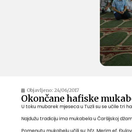
Objavljeno:
24/06/2017
Okončane hafiske mukabe
U toku mubarek mjeseca u Tuzli su se učile tri hafi
Najdužu tradiciju ima mukabela u Čaršijskoj džami
Pomenutu mukabelu učili su: hfz. Merim ef. Đulovi