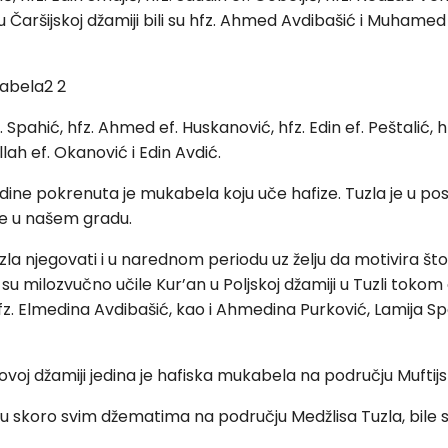
 Čaršijskoj džamiji bili su hfz. Ahmed Avdibašić i Muhamed
ef. Spahić, hfz. Ahmed ef. Huskanović, hfz. Edin ef. Peštali
lah ef. Okanović i Edin Avdić.
dine pokrenuta je mukabela koju uče hafize. Tuzla je u posl
e u našem gradu.
la njegovati i u narednom periodu uz želju da motivira što
e su milozvučno učile Kur’an u Poljskoj džamiji u Tuzli toko
 Elmedina Avdibašić, kao i Ahmedina Purković, Lamija Sp
voj džamiji jedina je hafiska mukabela na području Muftij
u skoro svim džematima na području Medžlisa Tuzla, bil