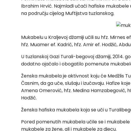
Ibrahim Hrvić. Najmlađi učači hafiske mukabele u
na području cijelog Muftijstva tuzlanskog.
Mukabelu u Kraljevoj džamiji učili su hfz. Mirnes 
hfz. Muamer ef. Kadrić, hfz. Amir ef. Hodžić, Abdul
U tuzlanskoj Gazi Turali-begovoj džamiji, 2014. go
dodatno ojačalo i obogatilo pomenute mukabel
Ženska mukabela je aktivnost koju će Medžlis Tuz
Časnim, da ga uče, slušaju i izučavaju. Hafize koj
Amena Omerović, hfz. Medina Hamzabegović, hfz.
Hodžić.
Ženska hafiska mukabela koja se uči u Turalibego
Pored pomenutih mukabela učile se i mukabele 
mukabele za žene, ali i mukabele za djecu.