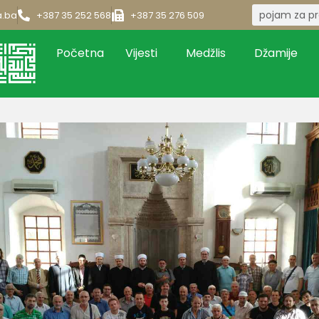
a.ba
+387 35 252 568
+387 35 276 509
Početna
Vijesti
Medžlis
Džamije