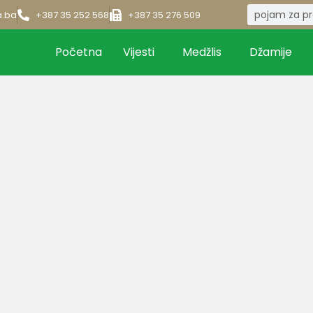
a.ba
+387 35 252 568
+387 35 276 509
Početna
Vijesti
Medžlis
Džamije