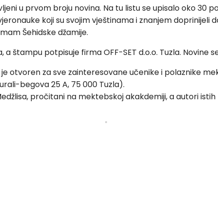
avljeni u prvom broju novina. Na tu listu se upisalo oko 30 
jeronauke koji su svojim vještinama i znanjem doprinijeli da
 imam Šehidske džamije.
, a štampu potpisuje firma OFF-SET d.o.o. Tuzla. Novine 
je otvoren za sve zainteresovane učenike i polaznike mek
Turali-begova 25 A, 75 000 Tuzla).
 Medžlisa, pročitani na mektebskoj akakdemiji, a autori isti