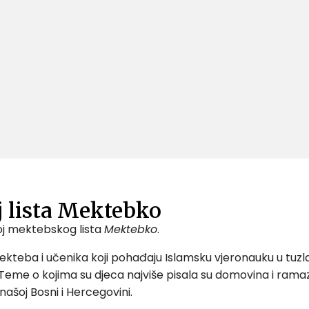
j lista Mektebko
roj mektebskog lista
Mektebko
.
 mekteba i učenika koji pohađaju Islamsku vjeronauku u tu
Teme o kojima su djeca najviše pisala su domovina i rama
i našoj Bosni i Hercegovini.