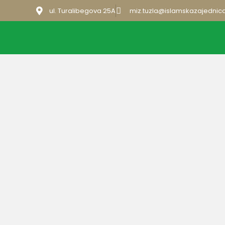
ul. Turalibegova 25A
miz.tuzla@islamskazajednic