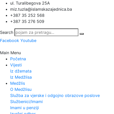
ul. Turalibegova 25A
miz.tuzla@islamskazajednica.ba
+387 35 252 568
+387 35 276 509
Search
Facebook
Youtube
Main Menu
Početna
Vijesti
Iz džemata
Iz Medžlisa
Medžlis
O Medžlisu
Služba za vjerske i odgojno obrazove poslove
Službenici/Imami
Imami u penziji
Izvršni odbor