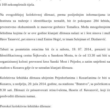
i 160 nekompletnih tijela.
Na ovogodišnjoj kolektivnoj dženazi, prema posljednjim informacijama iz
Instituta za traženje i identifikaciju nestalih, bit će pokopano 284 šehida,
prvenstveno ekshumiranih iz masovne grobnice Tomašica. Među mnogobrojnim
šehidima kojima će se ove godine klanjati dženaza nalazi se i šest sinova i muž
Have Tatarević, pet sinova i muž Emine Hegić, te imam Sulejman ef. Dizdarević.
Tabuti sa posmrtnim ostacima bit će u subotu, 19. 07. 2014., preuzeti iz
Identifikacionog centra Šejkovača u Sanskom Mostu, te će od 13.30 sati biti u
organiziranoj koloni provezeni kroz Sanski Most i Prijedor, a zatim smješteni na
stadion u Kozarcu gdje će se sutradan klanjati dženaza.
Kolektivna šehidska dženaza ubijenim Prijedorčanima i Kozarčanima će biti u
Kozarcu, u nedjelju, 20. jula 2014. godine, na stadionu ”Bratstvo”, sa početkom u
9.30 sati. Dženazi će prisustvovati reisu-l-ulema, Husein ef. Kavazović, koji će
predvoditi dženazu namaz.
Protokol kolektivne šehidske dženaze: