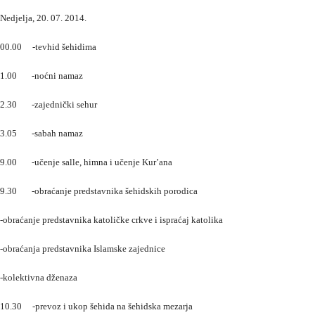
Nedjelja, 20. 07. 2014.
00.00 -tevhid šehidima
1.00 -noćni namaz
2.30 -zajednički sehur
3.05 -sabah namaz
9.00 -učenje salle, himna i učenje Kur’ana
9.30 -obraćanje predstavnika šehidskih porodica
-obraćanje predstavnika katoličke crkve i ispraćaj katolika
-obraćanja predstavnika Islamske zajednice
-kolektivna dženaza
10.30 -prevoz i ukop šehida na šehidska mezarja