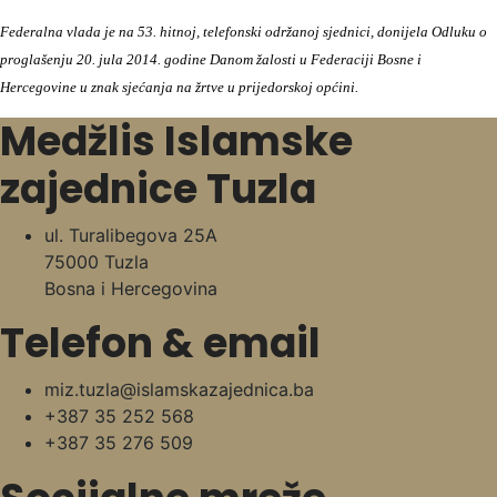
Federalna vlada je na 53. hitnoj, telefonski održanoj sjednici, donijela Odluku o
proglašenju 20. jula 2014. godine Danom žalosti u Federaciji Bosne i
Hercegovine u znak sjećanja na žrtve u prijedorskoj općini.
Medžlis Islamske
zajednice Tuzla
ul. Turalibegova 25A
75000 Tuzla
Bosna i Hercegovina
Telefon & email
miz.tuzla@islamskazajednica.ba
+387 35 252 568
+387 35 276 509