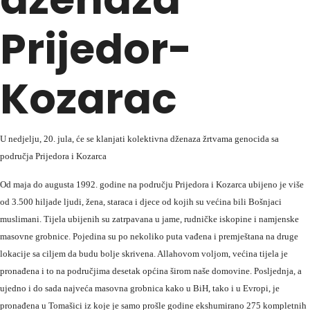
Prijedor-
Kozarac
U nedjelju, 20. jula, će se klanjati kolektivna dženaza žrtvama genocida sa
područja Prijedora i Kozarca
Od maja do augusta 1992. godine na području Prijedora i Kozarca ubijeno je više
od 3.500 hiljade ljudi, žena, staraca i djece od kojih su većina bili Bošnjaci
muslimani. Tijela ubijenih su zatrpavana u jame, rudničke iskopine i namjenske
masovne grobnice. Pojedina su po nekoliko puta vađena i premještana na druge
lokacije sa ciljem da budu bolje skrivena. Allahovom voljom, većina tijela je
pronađena i to na područjima desetak općina širom naše domovine. Posljednja, a
ujedno i do sada najveća masovna grobnica kako u BiH, tako i u Evropi, je
pronađena u Tomašici iz koje je samo prošle godine ekshumirano 275 kompletnih