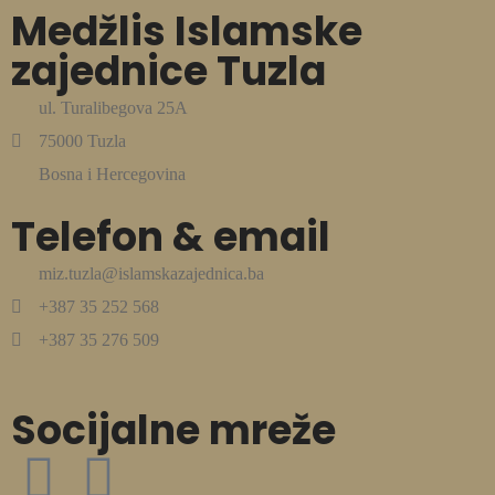
Medžlis Islamske
zajednice Tuzla
ul. Turalibegova 25A
75000 Tuzla
Bosna i Hercegovina
Telefon & email
miz.tuzla@islamskazajednica.ba
+387 35 252 568
+387 35 276 509
Socijalne mreže