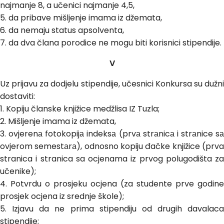
najmanje 8, a učenici najmanje 4,5,
5. da pribave mišljenje imama iz džemata,
6. da nemaju status apsolventa,
7. da dva člana porodice ne mogu biti korisnici stipendije.
V
Uz prijavu za dodjelu stipendije, učesnici Konkursa su dužni
dostaviti:
1. Kopiju članske knjižice medžlisa IZ Tuzla;
2. Mišljenje imama iz džemata,
3. ovjerenа fotokopijа indeksа (prvа strаnicа i strаnice sа
ovjerom semestаrа), odnosno kopiju đačke knjižice (prva
stranica i stranica sa ocjenama iz prvog polugodišta za
učenike);
4. Potvrdu o prosjeku ocjena (za studente prve godine
prosjek ocjena iz srednje škole);
5. Izjavu da ne prima stipendiju od drugih davalaca
stipendije;