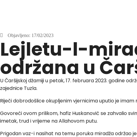
Objavljeno:
17/02/2023
Lejletu-l-mir
održana u Čarš
U Čaršijskoj džamiji u petak, 17. februara 2023. godine o
zajednice Tuzla.
Riječi dobrodošlice okupljenim vjernicima uputio je imam 
Govoreći ovom prilikom, hafiz Huskanović se zahvalio svima
imetak, trud i vrijeme na Allahovom putu.
Prigodan vaz-i nasihat na temu poruka miradža održao je r