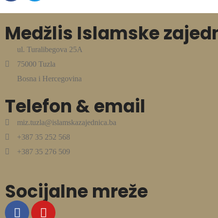
Medžlis Islamske zajed
ul. Turalibegova 25A
75000 Tuzla
Bosna i Hercegovina
Telefon & email
miz.tuzla@islamskazajednica.ba
+387 35 252 568
+387 35 276 509
Socijalne mreže