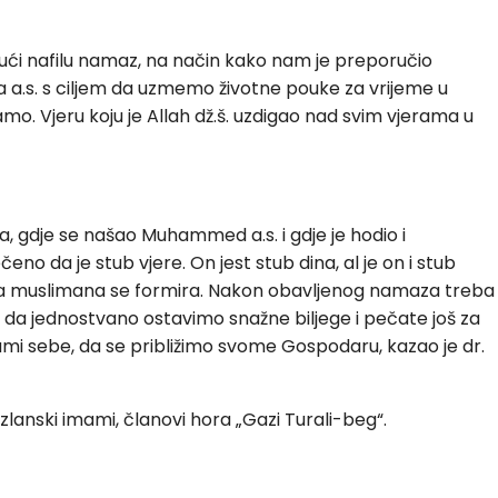
ajući nafilu namaz, na način kako nam je preporučio
ika a.s. s ciljem da uzmemo životne pouke za vrijeme u
mo. Vjeru koju je Allah dž.š. uzdigao nad svim vjerama u
etla, gdje se našao Muhammed a.s. i gdje je hodio i
no da je stub vjere. On jest stub dina, al je on i stub
ednica muslimana se formira. Nakon obavljenog namaza treba
 i da jednostvano ostavimo snažne biljege i pečate još za
ami sebe, da se približimo svome Gospodaru, kazao je dr.
zlanski imami, članovi hora „Gazi Turali-beg“.