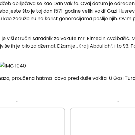
redžeb obilježava se kao Dan vakifa. Ovaj datum je određ
žeba jeste što je taj dan 1571. godine veliki vakif Gazi H
ju kao zadužbinu na korist generacijama poslije njih. Ovim 
o je viši stručni saradnik za vakufe mr. Elmedin Avdibašić. 
ajviše ih je bilo za džemat Džamije „Kralj Abdullah“, i t
maza, proučena hatma-dova pred duše vakifa. U Gazi Tura