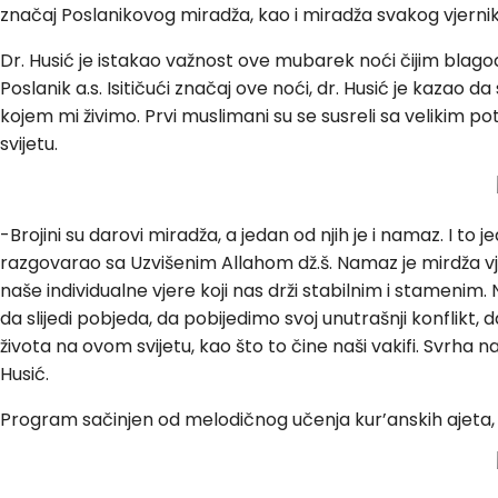
značaj Poslanikovog miradža, kao i miradža svakog vjernika
Dr. Husić je istakao važnost ove mubarek noći čijim blagod
Poslanik a.s. Isitičući značaj ove noći, dr. Husić je kaza
kojem mi živimo. Prvi muslimani su se susreli sa velikim p
svijetu.
-Brojini su darovi miradža, a jedan od njih je i namaz. I to 
razgovarao sa Uzvišenim Allahom dž.š. Namaz je mirdža vjern
naše individualne vjere koji nas drži stabilnim i stameni
da slijedi pobjeda, da pobijedimo svoj unutrašnji konflikt,
života na ovom svijetu, kao što to čine naši vakifi. Svr
Husić.
Program sačinjen od melodičnog učenja kur’anskih ajeta, od