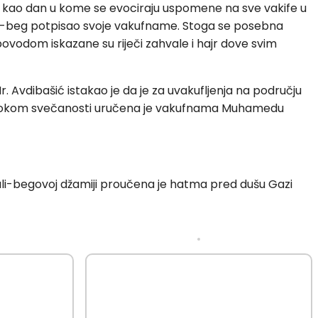
en kao dan u kome se evociraju uspomene na sve vakife u
usrev-beg potpisao svoje vakufname. Stoga se posebna
povodom iskazane su riječi zahvale i hajr dove svim
Mr. Avdibašić istakao je da je za uvakufljenja na području
o 93. Tokom svečanosti uručena je vakufnama Muhamedu
li-begovoj džamiji proučena je hatma pred dušu Gazi