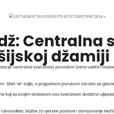
adž: Centralna
ijskoj džamiji
držana je centralna svečanost povodom Dana vakifa i mubar
mr. Sifet-ef. Suljić, a prigodnom porukom obratio se glav
 koji su svojim dolaskom ovu svečansot dodatno uljepšali, 
ukovodilac Službe za vjerske poslove i obrazovanje Muftijs