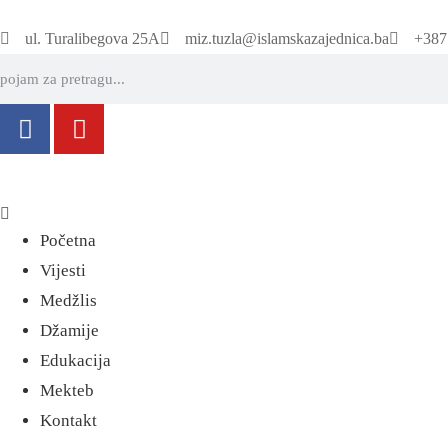
ul. Turalibegova 25A
miz.tuzla@islamskazajednica.ba
+387
Početna
Vijesti
Medžlis
Džamije
Edukacija
Mekteb
Kontakt