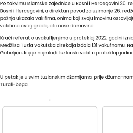
Po takvimu Islamske zajednice u Bosni i Hercegovini 26. 
Bosni i Hercegovini, a direktan povod za uzimanje 26. red
pažnja ukazala vakifima, onima koji svoju imovinu ostavlja
vakifima ovog grada, ali i naše domovine.
Kraći referat o uvakufljenjima u protekloj 2022. godini izni
Medžlisa Tuzla Vakufska direkcija izdala 131 vakufnamu. N
Gobeljiću, koji je najmlađi tuzlanski vakif u protekloj godini.
U petak je u svim tuzlanskim džamijama, prije džuma-na
Turali-bega.