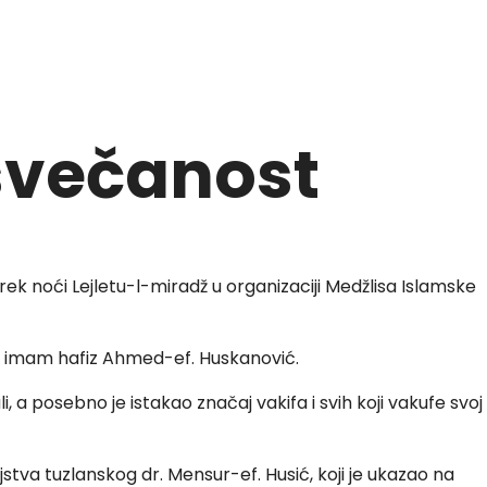
 svečanost
ek noći Lejletu-l-miradž u organizaciji Medžlisa Islamske
ni imam hafiz Ahmed-ef. Huskanović.
a posebno je istakao značaj vakifa i svih koji vakufe svoj
tva tuzlanskog dr. Mensur-ef. Husić, koji je ukazao na