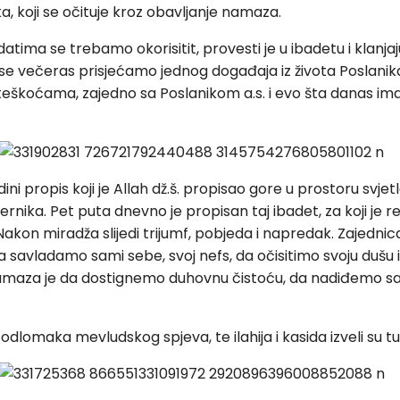
, koji se očituje kroz obavljanje namaza.
atima se trebamo okorisitit, provesti je u ibadetu i klanj
o da se večeras prisjećamo jednog događaja iz života Poslan
oteškoćama, zajedno sa Poslanikom a.s. i evo šta danas ima
jedini propis koji je Allah dž.š. propisao gore u prostoru svj
ika. Pet puta dnevno je propisan taj ibadet, za koji je reče
m. Nakon miradža slijedi trijumf, pobjeda i napredak. Zaj
 da savladamo sami sebe, svoj nefs, da očisitimo svoju dušu
ha namaza je da dostignemo duhovnu čistoću, da nadiđemo s
lomaka mevludskog spjeva, te ilahija i kasida izveli su tu