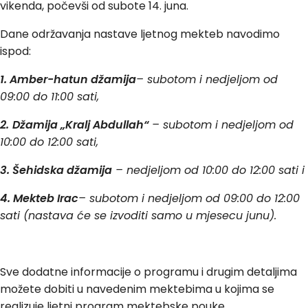
vikenda, počevši od subote 14. juna.
Dane održavanja nastave ljetnog mekteb navodimo
ispod:
1. Amber-hatun džamija
– subotom i nedjeljom od
09:00 do 11:00 sati,
2.
Džamija „Kralj Abdullah“
– subotom i nedjeljom od
10:00 do 12:00 sati,
3. Šehidska džamija
– nedjeljom od 10:00 do 12:00 sati i
4. Mekteb Irac
– subotom i nedjeljom od 09:00 do 12:00
sati (nastava će se izvoditi samo u mjesecu junu).
Sve dodatne informacije o programu i drugim detaljima
možete dobiti u navedenim mektebima u kojima se
realizuje ljetni program mektebske pouke.