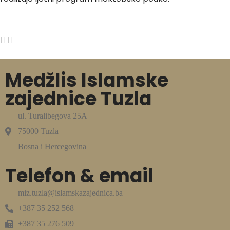
Medžlis Islamske
zajednice Tuzla
ul. Turalibegova 25A
75000 Tuzla
Bosna i Hercegovina
Telefon & email
miz.tuzla@islamskazajednica.ba
+387 35 252 568
+387 35 276 509