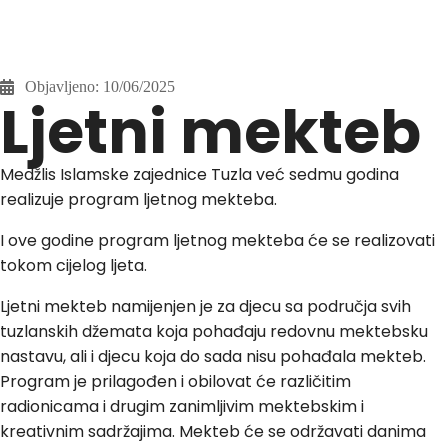
Objavljeno:
10/06/2025
Ljetni mekteb
Medžlis Islamske zajednice Tuzla već sedmu godina
realizuje program ljetnog mekteba.
I ove godine program ljetnog mekteba će se realizovati
tokom cijelog ljeta.
Ljetni mekteb namijenjen je za djecu sa područja svih
tuzlanskih džemata koja pohađaju redovnu mektebsku
nastavu, ali i djecu koja do sada nisu pohađala mekteb.
Program je prilagođen i obilovat će različitim
radionicama i drugim zanimljivim mektebskim i
kreativnim sadržajima. Mekteb će se održavati danima