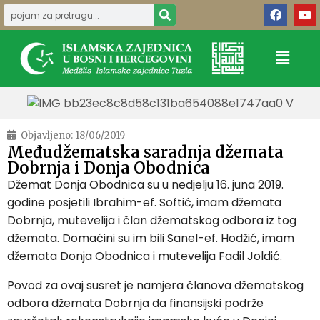
Objavljeno:
18/06/2019
Međudžematska saradnja džemata
Dobrnja i Donja Obodnica
Džemat Donja Obodnica su u nedjelju 16. juna 2019.
godine posjetili Ibrahim-ef. Softić, imam džemata
Dobrnja, mutevelija i član džematskog odbora iz tog
džemata. Domaćini su im bili Sanel-ef. Hodžić, imam
džemata Donja Obodnica i mutevelija Fadil Joldić.
Povod za ovaj susret je namjera članova džematskog
odbora džemata Dobrnja da finansijski podrže