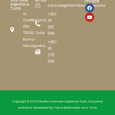
Islamske
email
mreže
zajednice
miz.tuzla@islamskazajednica.ba
Tuzla
ul.
+387
Turalibegova
35
25A
252
75000 Tuzla
568
Bosna i
+387
Hercegovina
35
276
509
Copyright © 2023 Medžlis Islamske zajednice Tuzla. Sva prava
pridržana. Developed by:
Futura Multimedia d.o.o. Tuzla