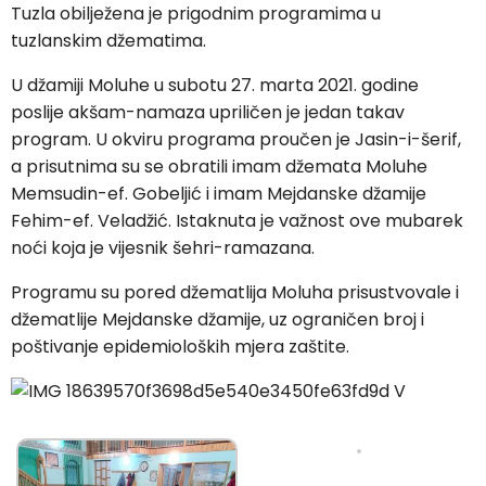
Tuzla obilježena je prigodnim programima u
tuzlanskim džematima.
U džamiji Moluhe u subotu 27. marta 2021. godine
poslije akšam-namaza upriličen je jedan takav
program. U okviru programa proučen je Jasin-i-šerif,
a prisutnima su se obratili imam džemata Moluhe
Memsudin-ef. Gobeljić i imam Mejdanske džamije
Fehim-ef. Veladžić. Istaknuta je važnost ove mubarek
noći koja je vijesnik šehri-ramazana.
Programu su pored džematlija Moluha prisustvovale i
džematlije Mejdanske džamije, uz ograničen broj i
poštivanje epidemioloških mjera zaštite.