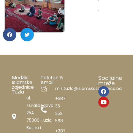
Medžlis
Telefon &
Socijalne
Islamske
email
mreže
zajednice
miz.tuzla@islamskazajednica.ba
Tuzla
ul.
+387
Turalibegova
35
25A
252
75000 Tuzla
568
Bosna i
+387