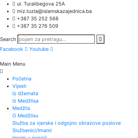
ul. Turalibegova 25A
miz.tuzla@islamskazajednica.ba
+387 35 252 568
+387 35 276 509
Search
Facebook
Youtube
Main Menu
Početna
Vijesti
Iz džemata
Iz Medžlisa
Medžlis
O Medžlisu
Služba za vjerske i odgojno obrazove poslove
Službenici/Imami
Imami u penziji