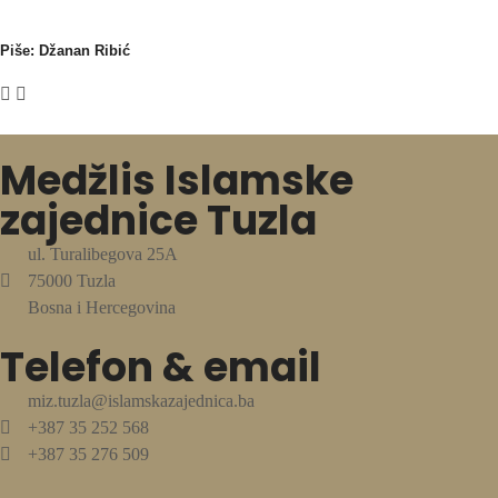
Piše: Džanan Ribić
Medžlis Islamske
zajednice Tuzla
ul. Turalibegova 25A
75000 Tuzla
Bosna i Hercegovina
Telefon & email
miz.tuzla@islamskazajednica.ba
+387 35 252 568
+387 35 276 509