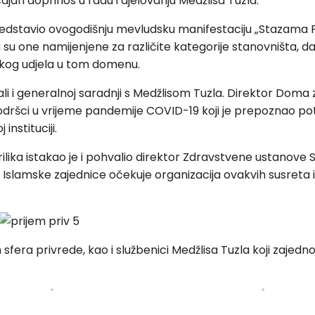
čajan doprinos u radu i djelovanju Medžlisa Tuzla.
stavio ovogodišnju mevludsku manifestaciju „Stazama Posla
 su one namijenjene za različite kategorije stanovništa, da s
velikog udjela u tom domenu.
 ali i generalnoj saradnji s Medžlisom Tuzla. Direktor Doma
j podršci u vrijeme pandemije COVID-19 koji je prepoznao
nstituciji.
ilika istakao je i pohvalio direktor Zdravstvene ustanove 
d Islamske zajednice očekuje organizacija ovakvih susreta i m
h sfera privrede, kao i službenici Medžlisa Tuzla koji zajedn