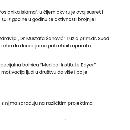
nika islama“, u čijem okviru je ovaj susret i
u iz godine u godinu te aktivnosti brojnije i
 zdravlja „Dr Mustafa Šehović“ Tuzla prim.dr. Suad
 potrebu da donacijama potrebnih aparata
Specijalna bolnica “Medical Institute Bayer”
otivacija ljudi u društvu da više i bolje
o s njima sarađuju na različitim projektima.