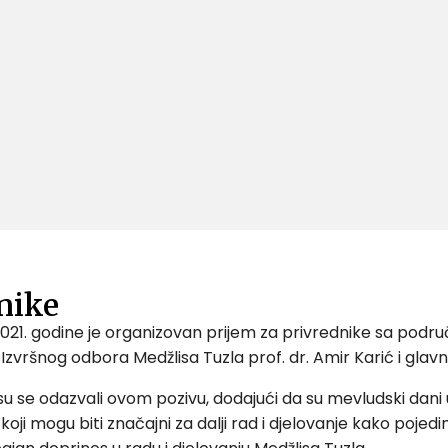
nike
 2021. godine je organizovan prijem za privrednike sa podru
 Izvršnog odbora Medžlisa Tuzla prof. dr. Amir Karić i gla
i su se odazvali ovom pozivu, dodajući da su mevludski dani 
ji mogu biti značajni za dalji rad i djelovanje kako pojedi