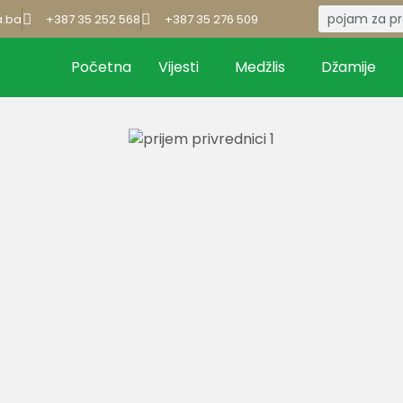
a.ba
+387 35 252 568
+387 35 276 509
Početna
Vijesti
Medžlis
Džamije