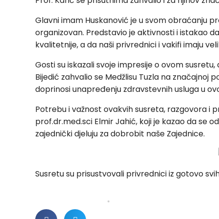
Prof. Karić se prisutnima zahvalio i za njihov zna
Glavni imam Huskanović je u svom obraćanju pred
organizovan. Predstavio je aktivnosti i istakao da
kvalitetnije, a da naši privrednici i vakifi imaju 
Gosti su iskazali svoje impresije o ovom susretu,
Bijedić zahvalio se Medžlisu Tuzla na značajno
doprinosi unapređenju zdravstevnih usluga u ovoj i
Potrebu i važnost ovakvih susreta, razgovora i pr
prof.dr.med.sci Elmir Jahić, koji je kazao da se o
zajednički djeluju za dobrobit naše Zajednice.
Susretu su prisustvovali privrednici iz gotovo svi