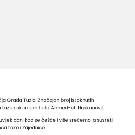
čja Grada Tuzla. Značajan broj istaknutih
vni tuzlanski imam hafiz Ahmed-ef. Huskanović.
uvijek dani kad se češće i više srećemo, a susreti
nca tako i Zajednice.