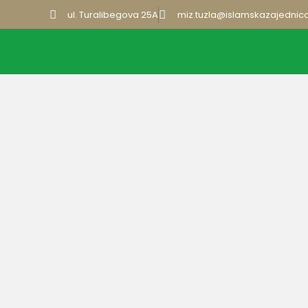
ul. Turalibegova 25A
miz.tuzla@islamskazajednic