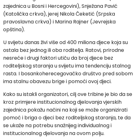
zajednica u Bosni i Hercegovini), Snježana Pavić
(Katolička crkva), jerej Nikola Čeketić (Srpska
pravoslavna crkva) i Marina Rajner (Jevrejska
opština).
U svijetu danas živi više od 400 miliona djece koja su
ostala bez jednog ili oba roditelja. Ratovi, prirodne
nesreće i drugi faktori utiču da broj djece bez
roditeljskog staranja u svijetu ima tendenciju stalnog
rasta. I bosankoherecegovačko društvo pred sobom
ima stalnu obavezu brige i pomoći ovoj djeci.
Kako su istakli organizatori, cilj ove tribine je bio da se
kroz primjere institucionalnog djelovanja vjerskih
zajednica pokažu načini na koji se može organizirati
pomoć i briga o djeci bez roditeljskog staranja, te da
se ukaže na potrebu snažnijeg individualnog i
institucionalnog djelovanja na ovom polju.