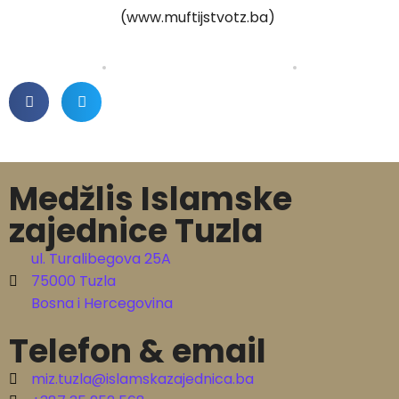
(www.muftijstvotz.ba)
Medžlis Islamske
zajednice Tuzla
ul. Turalibegova 25A
75000 Tuzla
Bosna i Hercegovina
Telefon & email
miz.tuzla@islamskazajednica.ba