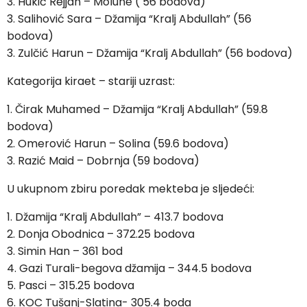
3. Hukić Rejjan – Moluhe ( 56 bodova)
3. Salihović Sara – Džamija “Kralj Abdullah” (56
bodova)
3. Zulčić Harun – Džamija “Kralj Abdullah” (56 bodova)
Kategorija kiraet – stariji uzrast:
1. Čirak Muhamed – Džamija “Kralj Abdullah” (59.8
bodova)
2. Omerović Harun – Solina (59.6 bodova)
3. Razić Maid – Dobrnja (59 bodova)
U ukupnom zbiru poredak mekteba je sljedeći:
1. Džamija “Kralj Abdullah” – 413.7 bodova
2. Donja Obodnica – 372.25 bodova
3. Simin Han – 361 bod
4. Gazi Turali-begova džamija – 344.5 bodova
5. Pasci – 315.25 bodova
6. KOC Tušanj-Slatina- 305.4 boda