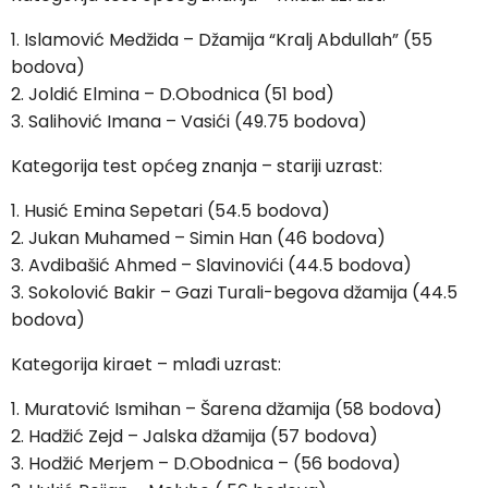
1. Islamović Medžida – Džamija “Kralj Abdullah” (55
bodova)
2. Joldić Elmina – D.Obodnica (51 bod)
3. Salihović Imana – Vasići (49.75 bodova)
Kategorija test općeg znanja – stariji uzrast:
1. Husić Emina Sepetari (54.5 bodova)
2. Jukan Muhamed – Simin Han (46 bodova)
3. Avdibašić Ahmed – Slavinovići (44.5 bodova)
3. Sokolović Bakir – Gazi Turali-begova džamija (44.5
bodova)
Kategorija kiraet – mlađi uzrast:
1. Muratović Ismihan – Šarena džamija (58 bodova)
2. Hadžić Zejd – Jalska džamija (57 bodova)
3. Hodžić Merjem – D.Obodnica – (56 bodova)