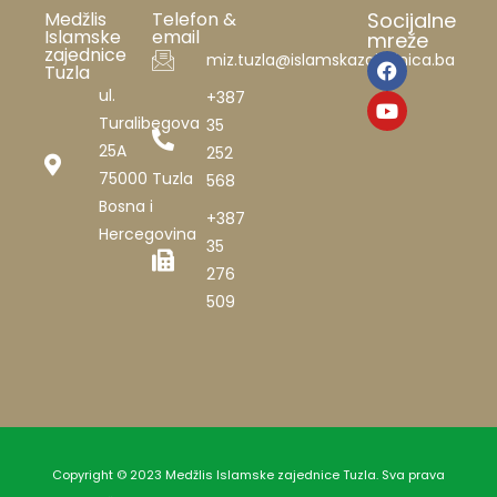
Medžlis
Telefon &
Socijalne
Islamske
email
mreže
zajednice
miz.tuzla@islamskazajednica.ba
Tuzla
ul.
+387
Turalibegova
35
25A
252
75000 Tuzla
568
Bosna i
+387
Hercegovina
35
276
509
Copyright © 2023 Medžlis Islamske zajednice Tuzla. Sva prava