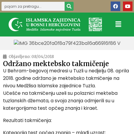
Objavljeno:
08/04/2018
Održano mektebsko takmičenje
U Behram-begovoj medresi u Tuzli u nedjelju 08. aprila
2018. godine održano je mektebsko takmičenje na
nivou Medžlisa Islamske zajednice Tuzla.
Učešće na takmičenju uzeli su polaznici mekteba
tuzlanskih džemata, a svoja znanja odmjerili su u
katergorijama test općeg znanja i kiraet.
Rezultati takmičenja:
Kategorija test općeg znanja – mlađi uzrast: