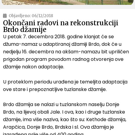
Objavljeno:
06/12/2018
Okončani radovi na rekonstrukciji
Brdo džamije
U petak 7. decembra 2018. godine klanjat će se
džuma-namaz u adaptiranoj džamiji Brdo, dok će u
nedjelju 16. decembra na akšam-namazu bit upriličen
prigodan program povodom radnog otvorenja ove
džamije nakon adaptacije.
U proteklom periodu urađena je temeljita adaptacija
ove stare i prepoznatljive tuzlanske džamije.
Brdo džamija se nalazi u tuzlanskom naselju Donje
Brdo, na lijevoj obali Jale. I ova, kao i druge tuzlanske
džamije, ima više naziva, kao što su: Kethode džamija,
Arapčica, Donje Brdo, Brdska i sl. Ova džamija je
izgrađena prije više od 400 godina.