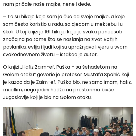
nam pričale naše majke, nene i dede.
– To su hikaje koje sam ja čuo od svoje majke, a koje
sam često koristio u radu, sa djecom u mektebu i u
školi. U toj knjizi je 161 hikaja koja je svaka ponaosob
značajna po tome što se naslanja na život Božijih
poslanika, evlija i ljudi koji su upražnjavali vjeru u svom
svakodnevnom životu – istakao je autor.
O knjizi „Hafiz Zaim-ef. Puška – sa šehadetom na
Golom otoku“ govorio je profesor Mustafa Spahić koji
je kazao da je Zaim-ef. Puška bio, ne samo imam, hafiz,
muallim, nego jedini hodža na prostorima bivše
Jugoslavije koji je bio na Golom otoku.