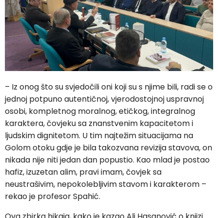
– Iz onog što su svjedočili oni koji su s njime bili, radi se o
jednoj potpuno autentičnoj, vjerodostojnoj uspravnoj
osobi, kompletnog moralnog, etičkog, integralnog
karaktera, čovjeku sa znanstvenim kapacitetom i
ljudskim dignitetom. U tim najtežim situacijama na
Golom otoku gdje je bila takozvana revizija stavova, on
nikada nije niti jedan dan popustio. Kao mlad je postao
hafiz, izuzetan alim, pravi imam, čovjek sa
neustrašivim, nepokolebljivim stavom i karakterom –
rekao je profesor Spahić.
Ova zbirka hikaja, kako je kazao Ali Hasanović o knjizi