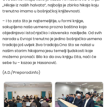
„Hikaje iz naših halvata“, najbolja je zbirka hikaja koju
trenutno imamo u bošnjačkoj književnosti.
– I to zato što je najtemeljitije, u formi knjige,
sakupljena naša usmena prozna baština koja
objedinjava i istočnjačko i slavensko naslijeđe. Od svih
naroda u Evropi trenutno je jedino bošnjačka usmena
tradicija još uvijek živa tradicija.Ono što se nalazi u
našim starim hikajama jesu temelji ljudskosti koje
možemo pronaći. Bilo ko da ovu knjigu čita, naći će
sebe tu – kazao je Hasanović.
(A.D./Preporod.info)