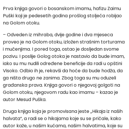
Prva knjiga govori o bosanskom imamu, hafizu Zaimu
Puški koji je pedesetih godina prošlog stoljeća robijao
na Golom otoku.
– Odveden iz mihraba, dvije godine i dva mjeseca
proveo je na Golom otoku, izložen strašnim torturama
i mučenjima. I pored toga, ostao je dosljedan svome
pozivu. I poslije Golog otoka je nastavio da bude imam,
iako su mu nudili određene beneficije da radi u opštini
Visoko. Odbio ih je, rekavši da hoće da bude hodža, da
ga ništa drugo ne zanima. Zbog toga su mu oduzeli
građanska prava. Knjiga govori o njegovoj golgoti na
Golom otoku, njegovom radu kao imamu – kazao je
autor Mesud Puška.
Druga knjiga koja je promovisana jeste „Hikaja iz naših
halvata“, a radi se o hikajama koje su se pričale, kako
autor kaže, u našim kućama, našim halvatima, koje su