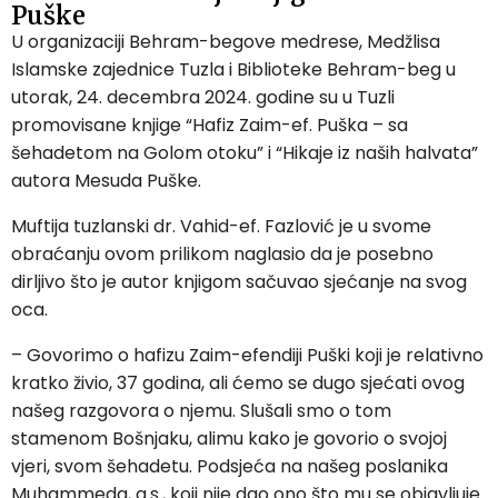
Puške
U organizaciji Behram-begove medrese, Medžlisa
Islamske zajednice Tuzla i Biblioteke Behram-beg u
utorak, 24. decembra 2024. godine su u Tuzli
promovisane knjige “Hafiz Zaim-ef. Puška – sa
šehadetom na Golom otoku” i “Hikaje iz naših halvata”
autora Mesuda Puške.
Muftija tuzlanski dr. Vahid-ef. Fazlović je u svome
obraćanju ovom prilikom naglasio da je posebno
dirljivo što je autor knjigom sačuvao sjećanje na svog
oca.
– Govorimo o hafizu Zaim-efendiji Puški koji je relativno
kratko živio, 37 godina, ali ćemo se dugo sjećati ovog
našeg razgovora o njemu. Slušali smo o tom
stamenom Bošnjaku, alimu kako je govorio o svojoj
vjeri, svom šehadetu. Podsjeća na našeg poslanika
Muhammeda, a.s., koji nije dao ono što mu se objavljuje