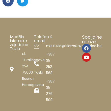
Medžlis
Telefon &
Socijalne
Islamske
email
mreže
zajednice
miz.tuzla@islamskazajednica.ba
Tuzla
ul.
+387
Turalibegova
35
25A
252
75000 Tuzla
568
Bosna i
+387
Hercegovina
35
276
509