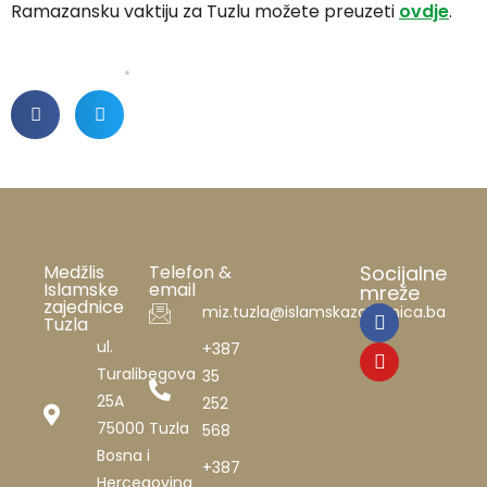
Ramazansku vaktiju za Tuzlu možete preuzeti
ovdje
.
Medžlis
Telefon &
Socijalne
Islamske
email
mreže
zajednice
miz.tuzla@islamskazajednica.ba
Tuzla
ul.
+387
Turalibegova
35
25A
252
75000 Tuzla
568
Bosna i
+387
Hercegovina