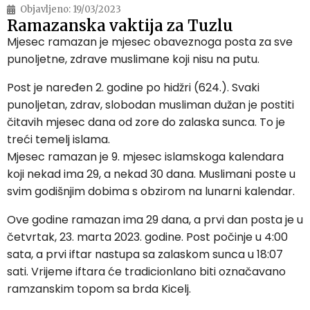
Objavljeno:
19/03/2023
Ramazanska vaktija za Tuzlu
Mjesec ramazan je mjesec obaveznoga posta za sve
punoljetne, zdrave muslimane koji nisu na putu.
Post je naređen 2. godine po hidžri (624.). Svaki
punoljetan, zdrav, slobodan musliman dužan je postiti
čitavih mjesec dana od zore do zalaska sunca. To je
treći temelj islama.
Mjesec ramazan je 9. mjesec islamskoga kalendara
koji nekad ima 29, a nekad 30 dana. Muslimani poste u
svim godišnjim dobima s obzirom na lunarni kalendar.
Ove godine ramazan ima 29 dana, a prvi dan posta je u
četvrtak, 23. marta 2023. godine. Post počinje u 4:00
sata, a prvi iftar nastupa sa zalaskom sunca u 18:07
sati. Vrijeme iftara će tradicionlano biti označavano
ramzanskim topom sa brda Kicelj.