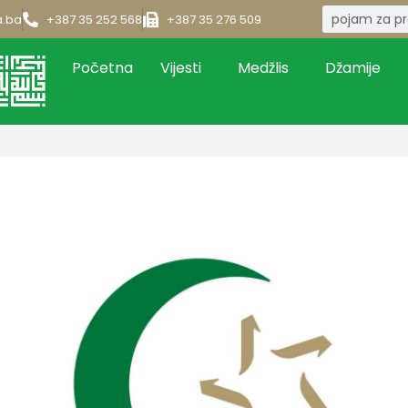
a.ba
+387 35 252 568
+387 35 276 509
Početna
Vijesti
Medžlis
Džamije