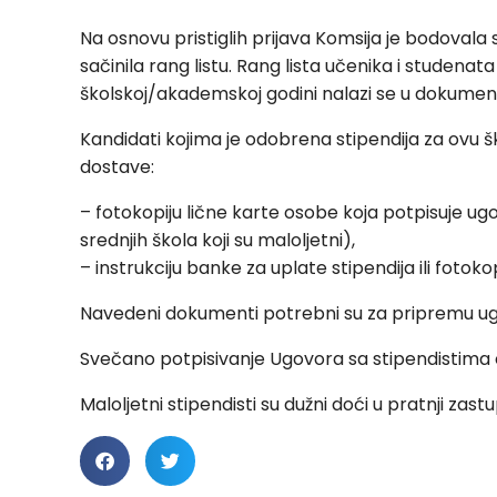
Na osnovu pristiglih prijava Komsija je bodovala
sačinila rang listu. Rang lista učenika i studenat
školskoj/akademskoj godini nalazi se u dokumen
Kandidati kojima je odobrena stipendija za ovu š
dostave:
– fotokopiju lične karte osobe koja potpisuje ugov
srednjih škola koji su maloljetni),
– instrukciju banke za uplate stipendija ili fotoko
Navedeni dokumenti potrebni su za pripremu ug
Svečano potpisivanje Ugovora sa stipendistima 
Maloljetni stipendisti su dužni doći u pratnji zast