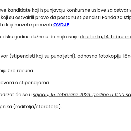
 sve kandidate koji ispunjavaju konkursne uslove za ostvari
a koji su ostvairili pravo da postanu stipendisti Fonda za s
tu koji možete preuzeti
OVDJE
.
kolsku godinu dužni su da najkasnije
do utorka, 14. februara
or (stipendisti koji su punoljetni), odnosno fotokopiju lične
piju žiro računa.
ovora o stipendijama.
održat će se u
srijedu, 15. februara 2023. godine u 11,00 
upnika (roditelja/staratelja).