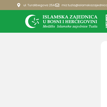
ul. Turalibegova 25A
miz.tuzla@islamskazajednic