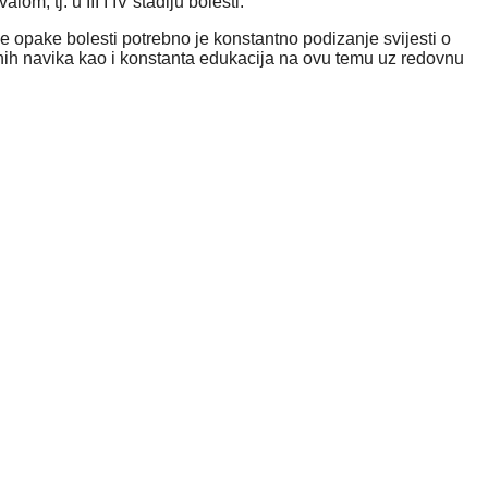
, tj. u III I IV stadiju bolesti.
e opake bolesti potrebno je konstantno podizanje svijesti o
tnih navika kao i konstanta edukacija na ovu temu uz redovnu