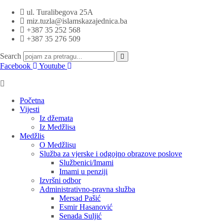
ul. Turalibegova 25A
miz.tuzla@islamskazajednica.ba
+387 35 252 568
+387 35 276 509
Search
Facebook
Youtube
Početna
Vijesti
Iz džemata
Iz Medžlisa
Medžlis
O Medžlisu
Služba za vjerske i odgojno obrazove poslove
Službenici/Imami
Imami u penziji
Izvršni odbor
Administrativno-pravna služba
Mersad Pašić
Esmir Hasanović
Senada Suljić