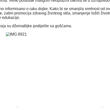
ma. Veliki postotak malignih neoplazmi otkriva se u uznapredovalom
no informisano o raku dojke. Kako bi se smanjila smrtnost od ov
, zatim promocija zdravog životnog stila, smanjenje loših živo
e edukacije.
 koja su džematlijke podijelile sa gošćama.