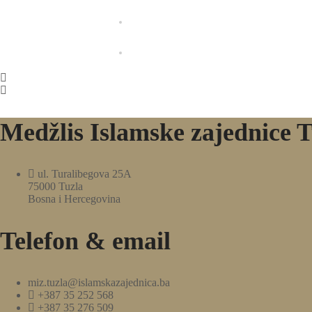
Medžlis Islamske zajednice T
ul. Turalibegova 25A
75000 Tuzla
Bosna i Hercegovina
Telefon & email
miz.tuzla@islamskazajednica.ba
+387 35 252 568
+387 35 276 509