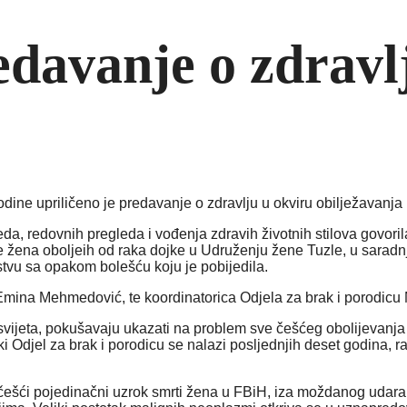
edavanje o zdravl
dine upriličeno je predavanje o zdravlju u okviru obilježavanja
da, redovnih pregleda i vođenja zdravih životnih stilova govor
 žena oboljeih od raka dojke u Udruženju žene Tuzle, u saradnji
stvu sa opakom bolešću koju je pobijedila.
 Emina Mehmedović, te koordinatorica Odjela za brak i porodic
 svijeta, pokušavaju ukazati na problem sve češćeg obolijevanja 
nski Odjel za brak i porodicu se nalazi posljednjih deset godina, r
jčešći pojedinačni uzrok smrti žena u FBiH, iza moždanog udara i