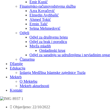
Emir Kunić
Finansijsko-računovodstvena služba
Azra Kovačević
Elmedin Avdibašić
Ahmed Tokić
Ermin Talić
Selma Mehmedović
Odjeli
Odjel za društvenu brigu
Odjel za brak i porodicu
Mreža mladih
Omladinski krug
Odjel za saradnju sa udruženjima i nevladinim orga
Članarina
Džamije
Edukacija
Izdanja Medžlisa Islamske zajednice Tuzla
Mekteb
O Mektebu
Mekteb aktuelnosti
Kontakt
Objavljeno:
22/10/2022