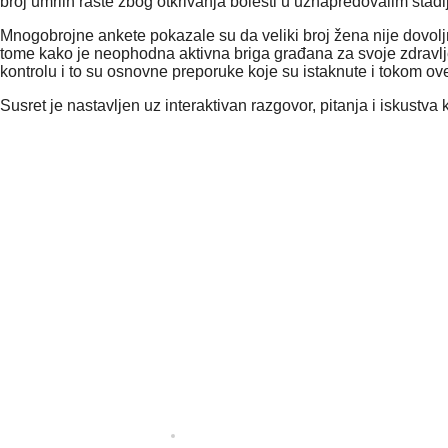
broj umrlih raste zbog otkrivanja bolesti u uznapredovalim stadiji
Mnogobrojne ankete pokazale su da veliki broj žena nije dovolj
tome kako je neophodna aktivna briga građana za svoje zdravlje
kontrolu i to su osnovne preporuke koje su istaknute i tokom ov
Susret je nastavljen uz interaktivan razgovor, pitanja i iskustva