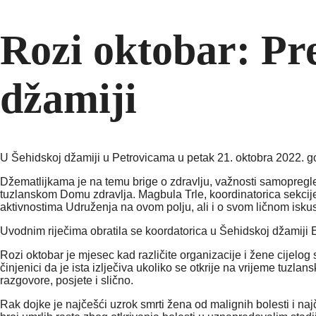
Rozi oktobar: Pr
džamiji
U Šehidskoj džamiji u Petrovicama u petak 21. oktobra 2022. go
Džematlijkama je na temu brige o zdravlju, važnosti samopregle
tuzlanskom Domu zdravlja. Magbula Trle, koordinatorica sekcije
aktivnostima Udruženja na ovom polju, ali i o svom ličnom isku
Uvodnim riječima obratila se koordatorica u Šehidskoj džamiji
Rozi oktobar je mjesec kad različite organizacije i žene cijelog
činjenici da je ista izlječiva ukoliko se otkrije na vrijeme tuzla
razgovore, posjete i slično.
Rak dojke je najčešći uzrok smrti žena od malignih bolesti i na