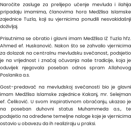
Naročite zasluge za prelijepo učenje mevluda i ilahija
pripadaju imamima, članovima hora Medžlisa Islamske
zajednice Tuzla, koji su vjernicima ponudili nesvakidašnji
doživljaj.
Prisutnima se obratio i glavni imam Medžlisa IZ Tuzla hfz.
Ahmed ef. Huskanović. Nakon što se zahvalio vjernicima
za dolazak na centralnu mevludsku svečanost, podsjetio
je na vrijednost i značaj očuvanja naše tradicije, koja je
oduvijek njegovala poseban odnos spram Allahovog
Poslanika a.s.
Gost-predavač na mevludskoj svečanosti bio je glavni
imam Medžlisa Islamske zajednice Kakanj, mr. Selejman
ef. Čeliković. U svom inspirativnom obraćanju, ukazao je
na poseban duhovni status Muhammeda a.s., te
podsjetio na određene temeljne naloge koje je vjernicima
ostavio u obavezu da ih realiziraju u praksi.