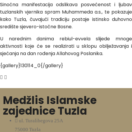
Sinoćna manifestacija odslikava posvećenost i ljubav
tuzlanskih vjernika spram Muhammeda a.s., te pokazuje
kako Tuzla, čuvajući tradiciju postaje istinsko duhovno
središte sjevero-istočne Bosne.
U narednim danima rebiul-evvela slijede mnoge
aktivnosti koje će se realizirati u sklopu obilježavanja i
sjećanja na dan rođenja Allahovog Poslanika.
{gallery}130114_0{/gallery}
Medžlis Islamske
zajednice Tuzla
ul. Turalibegova 25A
75000 Tuzla