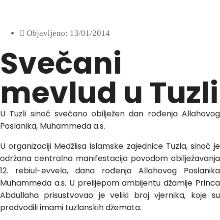
Objavljeno:
13/01/2014
Svečani
mevlud u Tuzli
U Tuzli sinoć svečano obilježen dan rođenja Allahovog
Poslanika, Muhammeda a.s.
U organizaciji Medžlisa Islamske zajednice Tuzla, sinoć je
održana centralna manifestacija povodom obilježavanja
12. rebiul-evvela, dana rođenja Allahovog Poslanika
Muhammeda a.s. U prelijepom ambijentu džamije Princa
Abdullaha prisustvovao je veliki broj vjernika, koje su
predvodili imami tuzlanskih džemata.