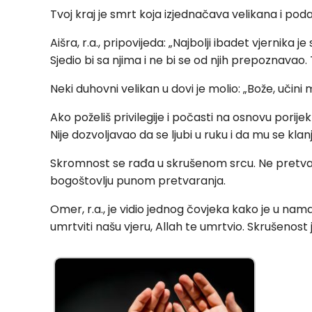
Tvoj kraj je smrt koja izjednačava velikana i poda
Aišra, r.a., pripovijeda: „Najbolji ibadet vjernika j
Sjedio bi sa njima i ne bi se od njih prepoznava
Neki duhovni velikan u dovi je molio: „Bože, učini
Ako poželiš privilegije i počasti na osnovu porijekl
Nije dozvoljavao da se ljubi u ruku i da mu se klanj
Skromnost se rađa u skrušenom srcu. Ne pretvar
bogoštovlju punom pretvaranja.
Omer, r.a., je vidio jednog čovjeka kako je u nam
umrtviti našu vjeru, Allah te umrtvio. Skrušenost j