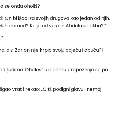
što se onda oholiš?
udi. On bi išao iza svojih drugova kao jedan od njih.
as Muhammed? Ko je od vas sin Abdulmutalliba?’“
.“
ra, a.s. Zar on nije krpio svoju odjeću i obuću?!
d ljudima. Oholost u ibadetu prepoznaje se po
gao vrat i rekao: „O ti, podigni glavu i nemoj