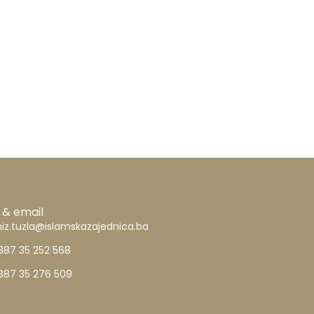
 & email
iz.tuzla@islamskazajednica.ba
387 35 252 568
387 35 276 509