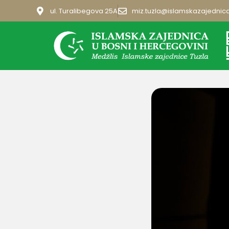
ul. Turalibegova 25A
miz.tuzla@islamskazajednic