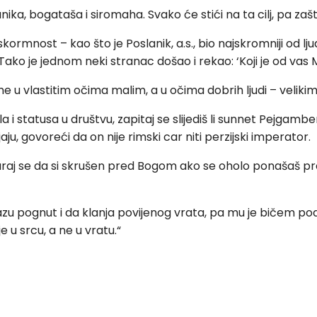
nika, bogataša i siromaha. Svako će stići na ta cilj, pa za
e skormnost – kao što je Poslanik, a.s., bio najskromniji od lj
o. Tako je jednom neki stranac došao i rekao: ‘Koji je od v
 me u vlastitim očima malim, a u očima dobrih ljudi – velikim
a i statusa u društvu, zapitaj se slijediš li sunnet Pejgambe
aju, govoreći da on nije rimski car niti perzijski imperator.
aj se da si skrušen pred Bogom ako se oholo ponašaš pre
azu pognut i da klanja povijenog vrata, pa mu je bičem podi
e u srcu, a ne u vratu.“