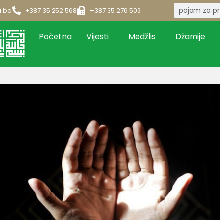
a.ba
+387 35 252 568
+387 35 276 509
Početna
Vijesti
Medžlis
Džamije