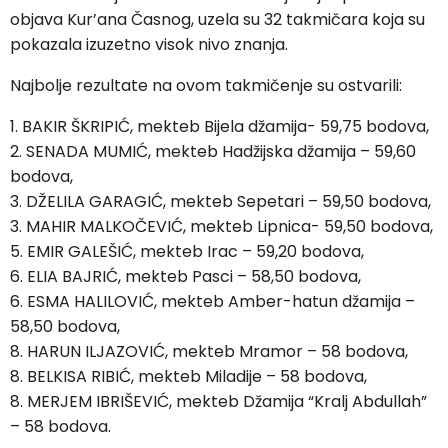
objava Kur’ana Časnog, uzela su 32 takmičara koja su
pokazala izuzetno visok nivo znanja.
Najbolje rezultate na ovom takmičenje su ostvarili:
1. BAKIR ŠKRIPIĆ, mekteb Bijela džamija- 59,75 bodova,
2. SENADA MUMIĆ, mekteb Hadžijska džamija – 59,60
bodova,
3. DŽELILA GARAGIĆ, mekteb Sepetari – 59,50 bodova,
3. MAHIR MALKOČEVIĆ, mekteb Lipnica- 59,50 bodova,
5. EMIR GALEŠIĆ, mekteb Irac – 59,20 bodova,
6. ELIA BAJRIĆ, mekteb Pasci – 58,50 bodova,
6. ESMA HALILOVIĆ, mekteb Amber-hatun džamija –
58,50 bodova,
8. HARUN ILJAZOVIĆ, mekteb Mramor – 58 bodova,
8. BELKISA RIBIĆ, mekteb Miladije – 58 bodova,
8. MERJEM IBRIŠEVIĆ, mekteb Džamija “Kralj Abdullah”
– 58 bodova.