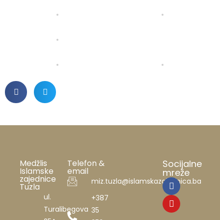
Medžlis
Telefon &
Socijalne
Islamske
email
mreže
zajednice
miz.tuzla@islamskazajednica.ba
Tuzla
ul.
+387
Turalibegova
35