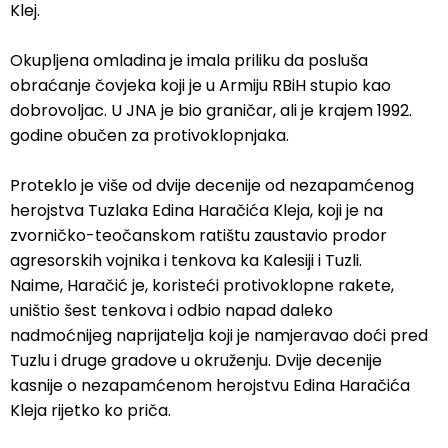
Klej.
Okupljena omladina je imala priliku da posluša
obraćanje čovjeka koji je u Armiju RBiH stupio kao
dobrovoljac. U JNA je bio graničar, ali je krajem 1992.
godine obučen za protivoklopnjaka.
Proteklo je više od dvije decenije od nezapamćenog
herojstva Tuzlaka Edina Haračića Kleja, koji je na
zvorničko-teočanskom ratištu zaustavio prodor
agresorskih vojnika i tenkova ka Kalesiji i Tuzli.
Naime, Haračić je, koristeći protivoklopne rakete,
uništio šest tenkova i odbio napad daleko
nadmoćnijeg naprijatelja koji je namjeravao doći pred
Tuzlu i druge gradove u okruženju. Dvije decenije
kasnije o nezapamćenom herojstvu Edina Haračića
Kleja rijetko ko priča.