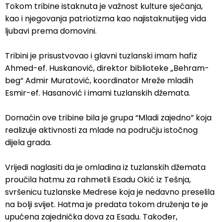
Tokom tribine istaknuta je važnost kulture sjećanja,
kao i njegovanja patriotizma kao najistaknutijeg vida
ljubavi prema domovini.
Tribini je prisustvovao i glavni tuzlanski imam hafiz
Ahmed-ef. Huskanović, direktor biblioteke „Behram-
beg“ Admir Muratović, koordinator Mreže mladih
Esmir-ef. Hasanović i imami tuzlanskih džemata.
Domaćin ove tribine bila je grupa “Mladi zajedno” koja
realizuje aktivnosti za mlade na području istočnog
dijela grada.
Vrijedi naglasiti da je omladina iz tuzlanskih džemata
proučila hatmu za rahmetli Esadu Okić iz Tešnja,
svršenicu tuzlanske Medrese koja je nedavno preselila
na bolji svijet. Hatma je predata tokom druženja te je
upućena zajednička dova za Esadu. Također,