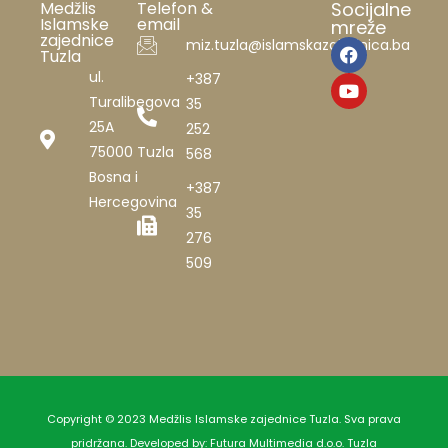
Medžlis
Telefon &
Socijalne
Islamske
email
mreže
zajednice
miz.tuzla@islamskazajednica.ba
Tuzla
ul.
+387
Turalibegova
35
25A
252
75000 Tuzla
568
Bosna i
+387
Hercegovina
35
276
509
Copyright © 2023 Medžlis Islamske zajednice Tuzla. Sva prava
pridržana. Developed by:
Futura Multimedia d.o.o. Tuzla