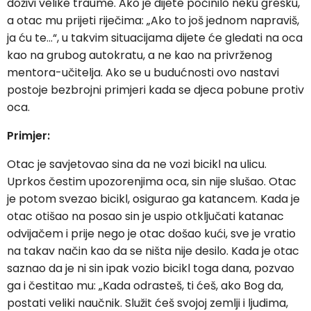
doživi velike traume. Ako je dijete počinilo neku grešku,
a otac mu prijeti riječima: „Ako to još jednom napraviš,
ja ću te…“, u takvim situacijama dijete će gledati na oca
kao na grubog autokratu, a ne kao na privrženog
mentora-učitelja. Ako se u budućnosti ovo nastavi
postoje bezbrojni primjeri kada se djeca pobune protiv
oca.
Primjer:
Otac je savjetovao sina da ne vozi bicikl na ulicu.
Uprkos čestim upozorenjima oca, sin nije slušao. Otac
je potom svezao bicikl, osigurao ga katancem. Kada je
otac otišao na posao sin je uspio otključati katanac
odvijačem i prije nego je otac došao kući, sve je vratio
na takav način kao da se ništa nije desilo. Kada je otac
saznao da je ni sin ipak vozio bicikl toga dana, pozvao
ga i čestitao mu: „Kada odrasteš, ti ćeš, ako Bog da,
postati veliki naučnik. Služit ćeš svojoj zemlji i ljudima,