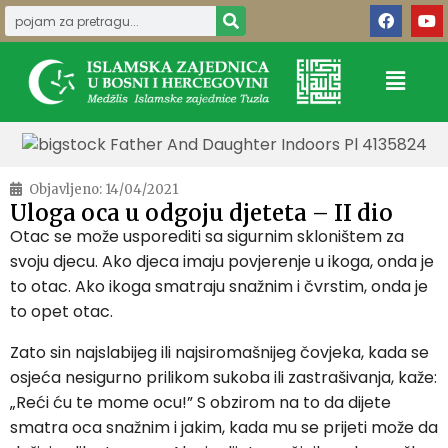
Objavljeno:
14/04/2021
Uloga oca u odgoju djeteta – II dio
Otac se može usporediti sa sigurnim skloništem za
svoju djecu. Ako djeca imaju povjerenje u ikoga, onda je
to otac. Ako ikoga smatraju snažnim i čvrstim, onda je
to opet otac.
Zato sin najslabijeg ili najsiromašnijeg čovjeka, kada se
osjeća nesigurno prilikom sukoba ili zastrašivanja, kaže:
„Reći ću te mome ocu!” S obzirom na to da dijete
smatra oca snažnim i jakim, kada mu se prijeti može da