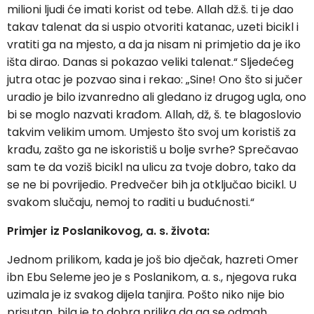
milioni ljudi će imati korist od tebe. Allah dž.š. ti je dao
takav talenat da si uspio otvoriti katanac, uzeti bicikl i
vratiti ga na mjesto, a da ja nisam ni primjetio da je iko
išta dirao. Danas si pokazao veliki talenat.“ Sljedećeg
jutra otac je pozvao sina i rekao: „Sine! Ono što si jučer
uradio je bilo izvanredno ali gledano iz drugog ugla, ono
bi se moglo nazvati krađom. Allah, dž, š. te blagoslovio
takvim velikim umom. Umjesto što svoj um koristiš za
krađu, zašto ga ne iskoristiš u bolje svrhe? Sprečavao
sam te da voziš bicikl na ulicu za tvoje dobro, tako da
se ne bi povrijedio. Predvečer bih ja otključao bicikl. U
svakom slučaju, nemoj to raditi u budućnosti.“
Primjer iz Poslanikovog, a. s. života:
Jednom prilikom, kada je još bio dječak, hazreti Omer
ibn Ebu Seleme jeo je s Poslanikom, a. s., njegova ruka
uzimala je iz svakog dijela tanjira. Pošto niko nije bio
prisutan, bila je to dobra prilika da ga se odmah