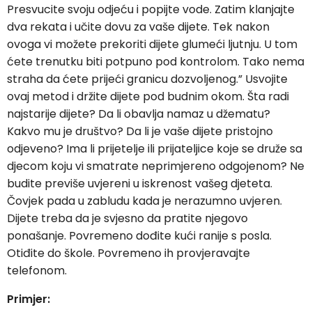
Presvucite svoju odjeću i popijte vode. Zatim klanjajte
dva rekata i učite dovu za vaše dijete. Tek nakon
ovoga vi možete prekoriti dijete glumeći ljutnju. U tom
ćete trenutku biti potpuno pod kontrolom. Tako nema
straha da ćete prijeći granicu dozvoljenog.” Usvojite
ovaj metod i držite dijete pod budnim okom. Šta radi
najstarije dijete? Da li obavlja namaz u džematu?
Kakvo mu je društvo? Da li je vaše dijete pristojno
odjeveno? Ima li prijetelje ili prijateljice koje se druže sa
djecom koju vi smatrate neprimjereno odgojenom? Ne
budite previše uvjereni u iskrenost vašeg djeteta.
Čovjek pada u zabludu kada je nerazumno uvjeren.
Dijete treba da je svjesno da pratite njegovo
ponašanje. Povremeno dođite kući ranije s posla.
Otiđite do škole. Povremeno ih provjeravajte
telefonom.
Primjer: