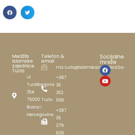
Medžlis
Telefon &
Socijalne
Islamske
email
mreže
zajednice
miz.tuzla@islamskazajednica.ba
Tuzla
ul.
+387
Turalibegova
35
25A
252
75000 Tuzla
568
Bosna i
+387
Hercegovina
35
276
509