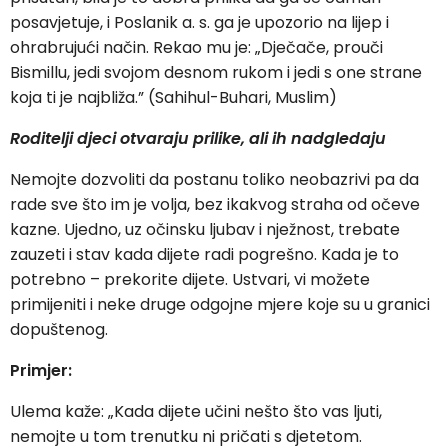
posavjetuje, i Poslanik a. s. ga je upozorio na lijep i
ohrabrujući način. Rekao mu je: „Dječače, prouči
Bismillu, jedi svojom desnom rukom i jedi s one strane
koja ti je najbliža.” (Sahihul-Buhari, Muslim)
Roditelji djeci otvaraju prilike, ali ih nadgledaju
Nemojte dozvoliti da postanu toliko neobazrivi pa da
rade sve što im je volja, bez ikakvog straha od očeve
kazne. Ujedno, uz očinsku ljubav i nježnost, trebate
zauzeti i stav kada dijete radi pogrešno. Kada je to
potrebno – prekorite dijete. Ustvari, vi možete
primijeniti i neke druge odgojne mjere koje su u granici
dopuštenog.
Primjer:
Ulema kaže: „Kada dijete učini nešto što vas ljuti,
nemojte u tom trenutku ni pričati s djetetom.