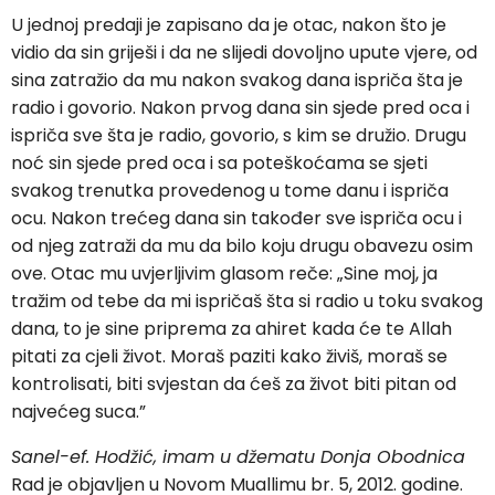
U jednoj predaji je zapisano da je otac, nakon što je
vidio da sin griješi i da ne slijedi dovoljno upute vjere, od
sina zatražio da mu nakon svakog dana ispriča šta je
radio i govorio. Nakon prvog dana sin sjede pred oca i
ispriča sve šta je radio, govorio, s kim se družio. Drugu
noć sin sjede pred oca i sa poteškoćama se sjeti
svakog trenutka provedenog u tome danu i ispriča
ocu. Nakon trećeg dana sin također sve ispriča ocu i
od njeg zatraži da mu da bilo koju drugu obavezu osim
ove. Otac mu uvjerljivim glasom reče: „Sine moj, ja
tražim od tebe da mi ispričaš šta si radio u toku svakog
dana, to je sine priprema za ahiret kada će te Allah
pitati za cjeli život. Moraš paziti kako živiš, moraš se
kontrolisati, biti svjestan da ćeš za život biti pitan od
najvećeg suca.”
Sanel-ef. Hodžić, imam u džematu Donja Obodnica
Rad je objavljen u Novom Muallimu br. 5, 2012. godine.