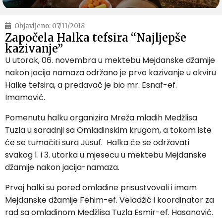
Objavljeno:
07/11/2018
Započela Halka tefsira “Najljepše
kazivanje”
U utorak, 06. novembra u mektebu Mejdanske džamije
nakon jacija namaza održano je prvo kazivanje u okviru
Halke tefsira, a predavač je bio mr. Esnaf-ef.
Imamović.
Pomenutu halku organizira Mreža mladih Medžlisa
Tuzla u saradnji sa Omladinskim krugom, a tokom iste
će se tumačiti sura Jusuf. Halka će se održavati
svakog 1. i 3. utorka u mjesecu u mektebu Mejdanske
džamije nakon jacija-namaza.
Prvoj halki su pored omladine prisustvovali i imam
Mejdanske džamije Fehim-ef. Veladžić i koordinator za
rad sa omladinom Medžlisa Tuzla Esmir-ef. Hasanović.