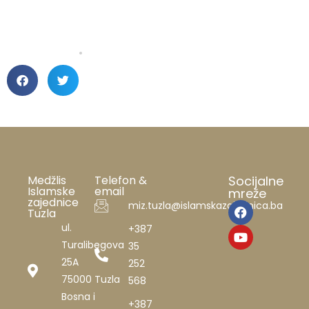
Medžlis
Telefon &
Socijalne
Islamske
email
mreže
zajednice
miz.tuzla@islamskazajednica.ba
Tuzla
ul.
+387
Turalibegova
35
25A
252
75000 Tuzla
568
Bosna i
+387