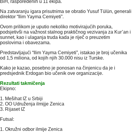
BiH, raspoređenih u 11 ekipa.
Na zatvaranju igara prisutnima se obratio Yusuf Tülün, generali
direktor “Ilim Yayma Cemiyeti”.
Ovom prilikom je uputio nekoliko motivirajućih poruka,
podsjetivši na važnost stalnog praktičnog vezivanja za Kur’an i
sunnet, kao i ulaganja truda kada je riječ o preuzetim
poslovima i obavezama.
Predstavljajući “Ilim Yayma Cemiyeti”, istakao je broj učenika
od 1,5 miliona, od kojih njih 30.000 nisu iz Turske.
Kako je kazao, posebno je ponosan na činjenicu da je i
predsjednik Erdogan bio učenik ove organizacije.
Rezultati takmičenja
Ekipno:
1. Mešihat IZ u Srbiji
2. OO Udruženja ilmijje Zenica
3. Rijaset IZ
Futsal:
1. Okružni odbor ilmije Zenica