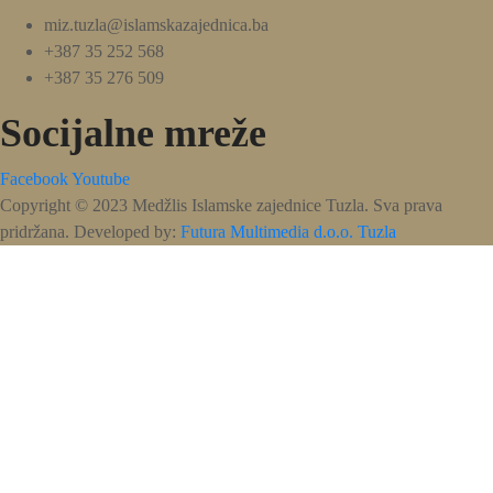
miz.tuzla@islamskazajednica.ba
+387 35 252 568
+387 35 276 509
Socijalne mreže
Facebook
Youtube
Copyright © 2023 Medžlis Islamske zajednice Tuzla. Sva prava
pridržana. Developed by:
Futura Multimedia d.o.o. Tuzla