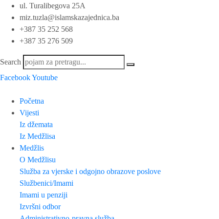
ul. Turalibegova 25A
miz.tuzla@islamskazajednica.ba
+387 35 252 568
+387 35 276 509
Search
Facebook
Youtube
Početna
Vijesti
Iz džemata
Iz Medžlisa
Medžlis
O Medžlisu
Služba za vjerske i odgojno obrazove poslove
Službenici/Imami
Imami u penziji
Izvršni odbor
Administrativno-pravna služba