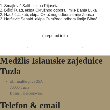
1. Smajlović Salih, ekipa Rijaseta
2. Bišić Fuad, ekipa Okružnog odbora ilmije Banja Luka
2. Hadžić Jakub, ekipa Okružnog odbora ilmije Zenica
2. Harčević Senaid, ekipa Okružnog odbora ilmije Bihać
(preporod.info)
Medžlis Islamske zajednice
Tuzla
ul. Turalibegova 25A
75000 Tuzla
Bosna i Hercegovina
Telefon & email