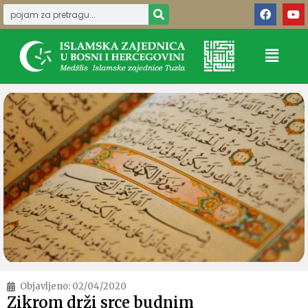
Objavljeno:
02/04/2020
Zikrom drži srce budnim