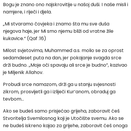
Bogu je znano ono najskrovitije u našoj duši. I naše misli i
namjere, i riječi i djela.
„Mi stvaramo čovjeka i znamo šta mu sve duša
njegova haje, jer Mi smo njemu bliži od vratne žile
kukavice.“ (Qaf :16)
Milost svjetovima, Muhammed a.s. molio se za oprost
sedamdeset puta na dan, jer pokajanje svagda srce
drži budno. ,,Moje oči spavaju ali srce je budno”, kazivao
je Miljenik Allahov.
Probudi srce namazom, drži ga u stanju svjesnosti
zikrom, prosvijetli ga i izliječi Kur’anom, obraduj ga
tevbom…
Ako se budeš samo prisjećao grijeha, zaboravit ćeš
Stvoritelja Svemilosnog koji je Utočište svemu. Ako se
ne budeš iskreno kajao za grijehe, zaboravit ćeš onoga