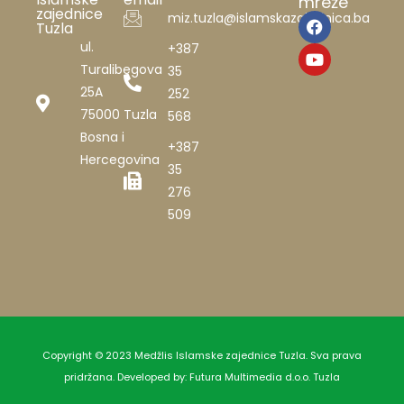
mreže
zajednice
miz.tuzla@islamskazajednica.ba
Tuzla
ul.
+387
Turalibegova
35
25A
252
75000 Tuzla
568
Bosna i
+387
Hercegovina
35
276
509
Copyright © 2023 Medžlis Islamske zajednice Tuzla. Sva prava
pridržana. Developed by:
Futura Multimedia d.o.o. Tuzla