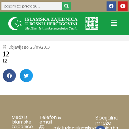
Objavljeno:
25/07/2013
12
12
Medžlis
Telefon &
Socijalne
Islamske
email
mreže
zajednice
miz.tuzla@islamskazajednica.ba