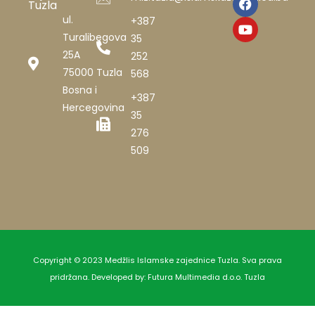
Tuzla
ul.
+387
Turalibegova
35
25A
252
75000 Tuzla
568
Bosna i
+387
Hercegovina
35
276
509
Copyright © 2023 Medžlis Islamske zajednice Tuzla. Sva prava
pridržana. Developed by:
Futura Multimedia d.o.o. Tuzla