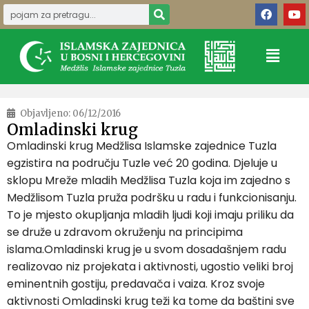
Objavljeno:
06/12/2016
Omladinski krug
Omladinski krug Medžlisa Islamske zajednice Tuzla
egzistira na području Tuzle već 20 godina. Djeluje u
sklopu Mreže mladih Medžlisa Tuzla koja im zajedno s
Medžlisom Tuzla pruža podršku u radu i funkcionisanju.
To je mjesto okupljanja mladih ljudi koji imaju priliku da
se druže u zdravom okruženju na principima
islama.Omladinski krug je u svom dosadašnjem radu
realizovao niz projekata i aktivnosti, ugostio veliki broj
eminentnih gostiju, predavača i vaiza. Kroz svoje
aktivnosti Omladinski krug teži ka tome da baštini sve