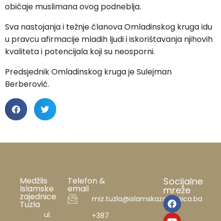
običaje muslimana ovog podneblja.
Sva nastojanja i težnje članova Omladinskog kruga idu
u pravcu afirmacije mladih ljudi i iskorištavanja njihovih
kvaliteta i potencijala koji su neosporni.
Predsjednik Omladinskog kruga je Sulejman
Berberović.
Medžlis
Telefon &
Socijalne
Islamske
email
mreže
zajednice
miz.tuzla@islamskazajednica.ba
Tuzla
ul.
+387