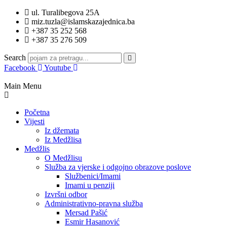
ul. Turalibegova 25A
miz.tuzla@islamskazajednica.ba
+387 35 252 568
+387 35 276 509
Search
Facebook
Youtube
Main Menu
Početna
Vijesti
Iz džemata
Iz Medžlisa
Medžlis
O Medžlisu
Služba za vjerske i odgojno obrazove poslove
Službenici/Imami
Imami u penziji
Izvršni odbor
Administrativno-pravna služba
Mersad Pašić
Esmir Hasanović