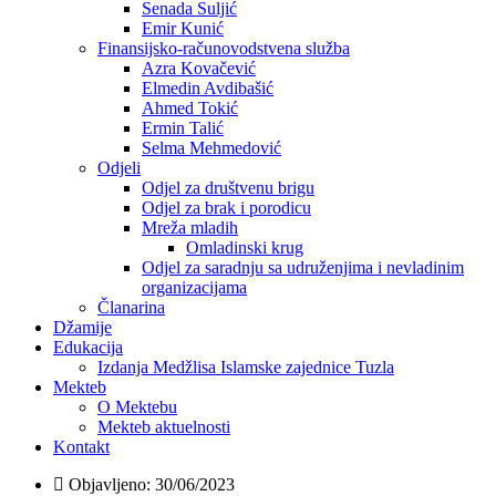
Senada Suljić
Emir Kunić
Finansijsko-računovodstvena služba
Azra Kovačević
Elmedin Avdibašić
Ahmed Tokić
Ermin Talić
Selma Mehmedović
Odjeli
Odjel za društvenu brigu
Odjel za brak i porodicu
Mreža mladih
Omladinski krug
Odjel za saradnju sa udruženjima i nevladinim
organizacijama
Članarina
Džamije
Edukacija
Izdanja Medžlisa Islamske zajednice Tuzla
Mekteb
O Mektebu
Mekteb aktuelnosti
Kontakt
Objavljeno:
30/06/2023