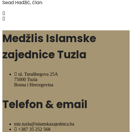
Sead Hadžić, član.
Medžlis Islamske
zajednice Tuzla
ul. Turalibegova 25A
75000 Tuzla
Bosna i Hercegovina
Telefon & email
miz.tuzla@islamskazajednica.ba
+387 35 252 568