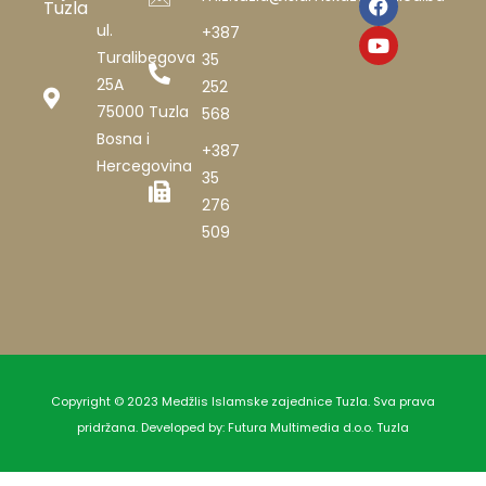
Tuzla
ul.
+387
Turalibegova
35
25A
252
75000 Tuzla
568
Bosna i
+387
Hercegovina
35
276
509
Copyright © 2023 Medžlis Islamske zajednice Tuzla. Sva prava
pridržana. Developed by:
Futura Multimedia d.o.o. Tuzla