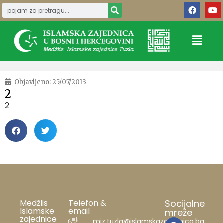
Objavljeno:
25/07/2013
2
2
Medžlis
Telefon &
Socijalne
Islamske
email
mreže
zajednice
miz.tuzla@islamskazajednica.ba