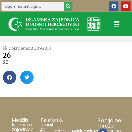
Objavljeno:
25/07/2013
26
26
Medžlis
Telefon &
Socijalne
Islamske
email
mreže
zajednice
miz.tuzla@islamskazajednica.ba