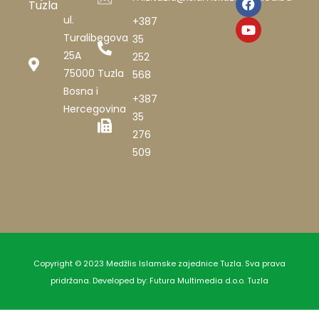
Tuzla
ul.
+387
Turalibegova
35
25A
252
75000 Tuzla
568
Bosna i
+387
Hercegovina
35
276
509
Copyright © 2023 Medžlis Islamske zajednice Tuzla. Sva prava
pridržana. Developed by:
Futura Multimedia d.o.o. Tuzla