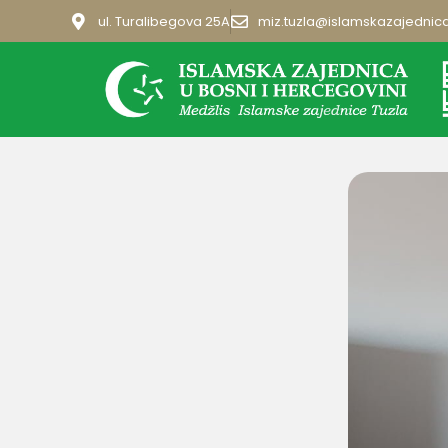
ul. Turalibegova 25A
miz.tuzla@islamskazajednic