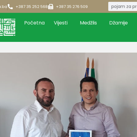
a.ba
+387 35 252 568
+387 35 276 509
Početna
Vijesti
Medžlis
Džamije