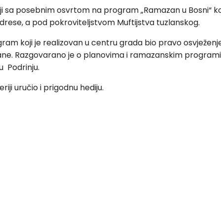
dnji sa posebnim osvrtom na program „Ramazan u Bosni“ koj
drese, a pod pokroviteljstvom Muftijstva tuzlanskog.
gram koji je realizovan u centru grada bio pravo osvježenj
ane. Razgovarano je o planovima i ramazanskim programim
 Podrinju.
ji uručio i prigodnu hediju.