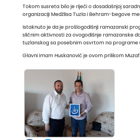
Tokom susreta bilo je riječi o dosadašnjoj sara
organizaciji Medžlisa Tuzla i Behram-begove me
Istaknuto je da je prošlogodišnji ramazanski pro
sličnim aktivnosti za ovogodišnje ramazanske d
tuzlanskog sa posebnim osvrtom na programe u
Glavni imam Huskanović je ovom prilikom Muzaferi