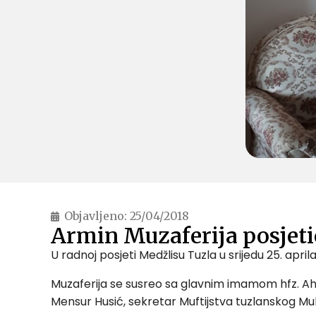
Objavljeno:
25/04/2018
Armin Muzaferija posjeti
U radnoj posjeti Medžlisu Tuzla u srijedu 25. apri
Muzaferija se susreo sa glavnim imamom hfz. A
Mensur Husić, sekretar Muftijstva tuzlanskog M