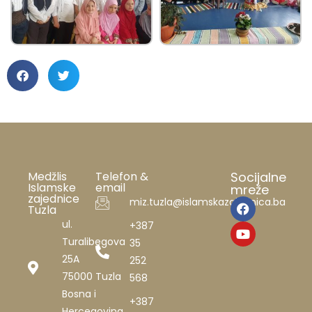
Medžlis
Telefon &
Socijalne
Islamske
email
mreže
zajednice
miz.tuzla@islamskazajednica.ba
Tuzla
ul.
+387
Turalibegova
35
25A
252
75000 Tuzla
568
Bosna i
+387
Hercegovina