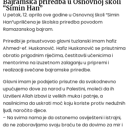
Bajramska priredba u Osnovnoj školi
“Simin Han”
U petak, 12. aprila ove godine u Osnovnoj školi “Simin
Han”upriličena je školska priredba povodom
Ramazanskog bajram.
Priredbi je prisustvovao glavni tuzlanski imam hafiz
Ahmed-ef. Huskanović. Hafiz Huskanović se prisutnima
obratio prigodnim riječima, čestitavši učenicima i
mentorima na izuzetnom zalaganju u pripremi i
realizaciji svečane bajramske priredbe.
Glavni imam je podsjetio prisutne da svakodnevno
upućujemo dove za narod u Palestini, moleći da ih
Uzvišeni Allah izbavi iz velikih muka i patnje, a
nasilnicima da uskrati moć koju koriste protiv nedužnih
ljudi, naročito djece.
– Na svima nama je da ostanemo osviješteni i istrajni,
da ne zaboravljamo svoju braću te da dovimo za mir i