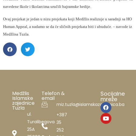
navedene škole i školarcima uručili bajramske hedije.
Ovaj projekat je jedan u nizu projekata koji Medžlis realizuje u saradnji sa HO
Human Appeal, a nadamo se da će sličnih projekata biti i ubuduće. – navode iz
Medžlisa Tuzla.
Medžlis
Telefon &
Socijalne
Islamske
email
mreže
zajednice
miz.tuzla@islamskazajednica.ba
Tuzla
ul.
+387
Turalibegova
35
25A
252