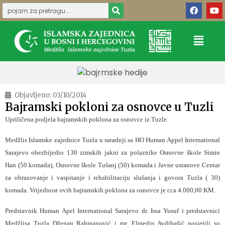
Objavljeno:
03/10/2014
Bajramski pokloni za osnovce u Tuzli
Upriličena podjela bajramskih poklona za osnovce iz Tuzle.
Medžlis Islamske zajednice Tuzla u saradnji sa HO Human Appel International
Sarajevo obezbijedio 130 zimskih jakni za polaznike Osnovne škole Simin
Han (50 komada), Osnovne škole Tušanj (50) komada i Javne ustanove Centar
za obrazovanje i vaspitanje i rehabilitaciju slušanja i govora Tuzla ( 30)
komada. Vrijednost ovih bajramskih poklona za osnovce je cca 4.000,00 KM.
Predstavnik Human Apel International Sarajevo dr. Issa Yusuf i predstavnici
Medžlisa Tuzla Dženan Rahmanović i mr. Elmedin Avdibašić posjetili su