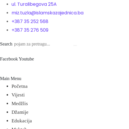
ul. Turalibegova 25A
miz.tuzla@islamskazajednica.ba
+387 35 252 568
+387 35 276 509
Search
Facebook
Youtube
Main Menu
Početna
Vijesti
Medžlis
Džamije
Edukacija