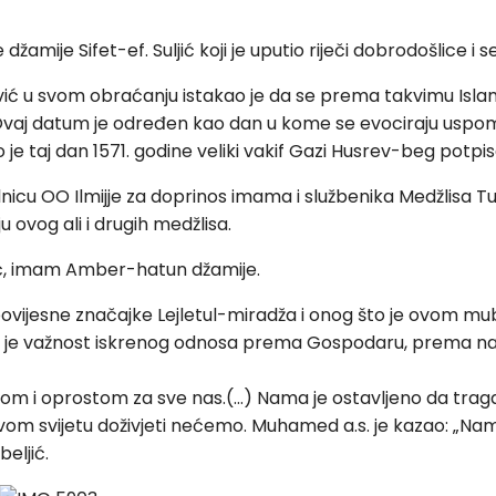
žamije Sifet-ef. Suljić koji je uputio riječi dobrodošlice i
ić u svom obraćanju istakao je da se prema takvimu Islam
. Ovaj datum je određen kao dan u kome se evociraju uspome
 je taj dan 1571. godine veliki vakif Gazi Husrev-beg potp
cu OO Ilmijje za doprinos imama i službenika Medžlisa Tuz
 ovog ali i drugih medžlisa.
ljić, imam Amber-hatun džamije.
ovijesne značajke Lejletul-miradža i onog što je ovom mu
o je važnost iskrenog odnosa prema Gospodaru, prema na
m i oprostom za sve nas.(…) Nama je ostavljeno da traga
vom svijetu doživjeti nećemo. Muhamed a.s. je kazao: „Nama
beljić.