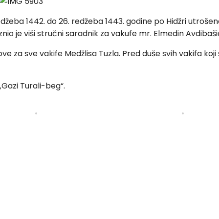
džeba 1442. do 26. redžeba 1443. godine po Hidžri utrošena
nio je viši stručni saradnik za vakufe mr. Elmedin Avdibaši
ve za sve vakife Medžlisa Tuzla. Pred duše svih vakifa koji s
„Gazi Turali-beg“.