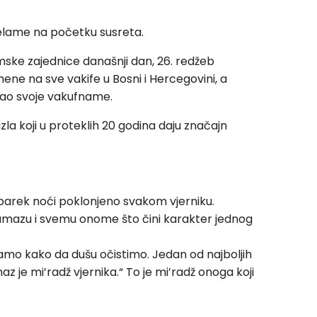
 selame na početku susreta.
ske zajednice današnji dan, 26. redžeb
ne na sve vakife u Bosni i Hercegovini, a
isao svoje vakufname.
la koji u proteklih 20 godina daju značajn
barek noći poklonjeno svakom vjerniku.
mazu i svemu onome što čini karakter jednog
mo kako da dušu očistimo. Jedan od najboljih
z je mi’radž vjernika.“ To je mi’radž onoga koji