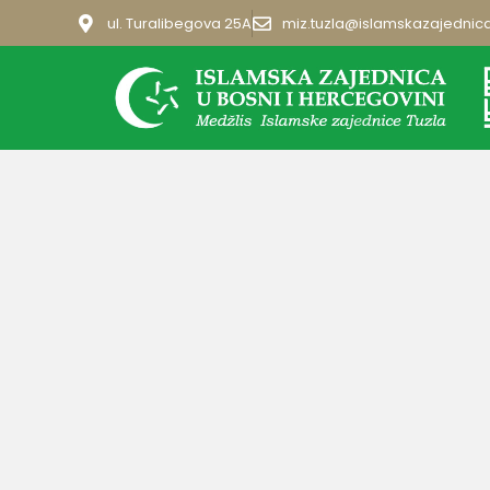
ul. Turalibegova 25A
miz.tuzla@islamskazajednic