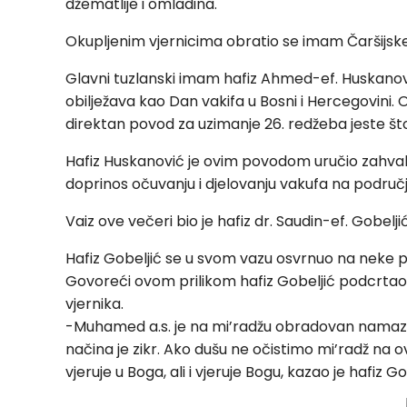
džematlije i omladina.
Okupljenim vjernicima obratio se imam Čaršijske d
Glavni tuzlanski imam hafiz Ahmed-ef. Huskanov
obilježava kao Dan vakifa u Bosni i Hercegovini
direktan povod za uzimanje 26. redžeba jeste što
Hafiz Huskanović je ovim povodom uručio zahvalni
doprinos očuvanju i djelovanju vakufa na području
Vaiz ove večeri bio je hafiz dr. Saudin-ef. Gobe
Hafiz Gobeljić se u svom vazu osvrnuo na neke p
Govoreći ovom prilikom hafiz Gobeljić podcrta
vjernika.
-Muhamed a.s. je na mi’radžu obradovan namazo
načina je zikr. Ako dušu ne očistimo mi’radž na o
vjeruje u Boga, ali i vjeruje Bogu, kazao je hafiz Go