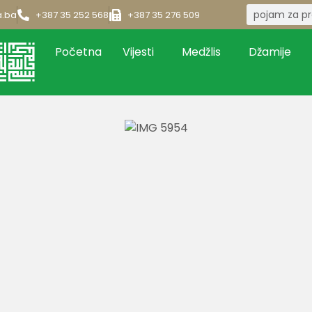
a.ba
+387 35 252 568
+387 35 276 509
Početna
Vijesti
Medžlis
Džamije