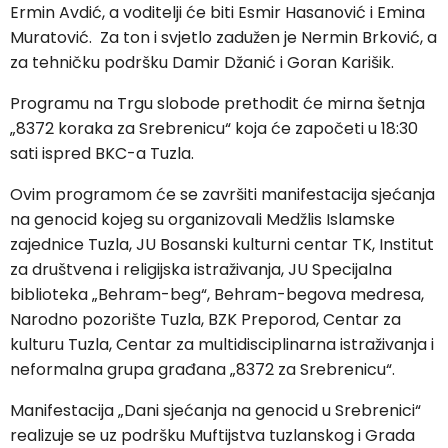
Ermin Avdić, a voditelji će biti Esmir Hasanović i Emina
Muratović. Za ton i svjetlo zadužen je Nermin Brković, a
za tehničku podršku Damir Džanić i Goran Karišik.
Programu na Trgu slobode prethodit će mirna šetnja
„8372 koraka za Srebrenicu“ koja će započeti u 18:30
sati ispred BKC-a Tuzla.
Ovim programom će se završiti manifestacija sjećanja
na genocid kojeg su organizovali Medžlis Islamske
zajednice Tuzla, JU Bosanski kulturni centar TK, Institut
za društvena i religijska istraživanja, JU Specijalna
biblioteka „Behram-beg“, Behram-begova medresa,
Narodno pozorište Tuzla, BZK Preporod, Centar za
kulturu Tuzla, Centar za multidisciplinarna istraživanja i
neformalna grupa građana „8372 za Srebrenicu“.
Manifestacija „Dani sjećanja na genocid u Srebrenici“
realizuje se uz podršku Muftijstva tuzlanskog i Grada