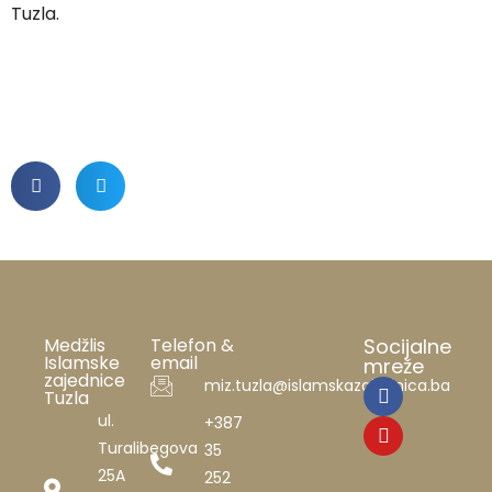
Tuzla.
Medžlis
Telefon &
Socijalne
Islamske
email
mreže
zajednice
miz.tuzla@islamskazajednica.ba
Tuzla
ul.
+387
Turalibegova
35
25A
252