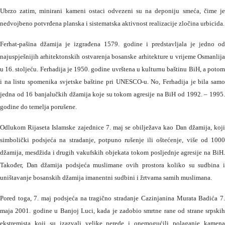
Ubrzo zatim, minirani kameni ostaci odvezeni su na deponiju smeća, čime je
nedvojbeno potvrđena planska i sistematska aktivnost realizacije zločina urbicida.
Ferhat-pašina džamija je izgrađena 1579. godine i predstavljala je jedno od
najuspješnijih arhitektonskih ostvarenja bosanske arhitekture u vrijeme Osmanlija
u 16. stoljeću. Ferhadija je 1950. godine uvrštena u kulturnu baštinu BiH, a potom
i na listu spomenika svjetske baštine pri UNESCO-u. No, Ferhadija je bila samo
jedna od 16 banjalučkih džamija koje su tokom agresije na BiH od 1992. – 1995.
godine do temelja porušene.
Odlukom Rijaseta Islamske zajednice 7. maj se obilježava kao Dan džamija, koji
simbolički podsjeća na stradanje, potpuno rušenje ili oštećenje, više od 1000
džamija, mesdžida i drugih vakufskih objekata tokom posljednje agresije na BiH.
Također, Dan džamija podsjeća muslimane ovih prostora koliko su sudbina i
uništavanje bosanskih džamija imanentni sudbini i žrtvama samih muslimana.
Pored toga, 7. maj podsjeća na tragično stradanje Cazinjanina Murata Badića 7.
maja 2001. godine u Banjoj Luci, kada je zadobio smrtne rane od strane srpskih
ekstremista koji su izazvali velike nerede i onemogućili polaganje kamena