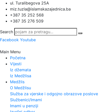
ul. Turalibegova 25A
miz.tuzla@islamskazajednica.ba
+387 35 252 568
+387 35 276 509
Search
Facebook
Youtube
Main Menu
Početna
Vijesti
Iz džemata
Iz Medžlisa
Medžlis
O Medžlisu
Služba za vjerske i odgojno obrazove poslove
Službenici/Imami
Imami u penziji
Izvršni odbor