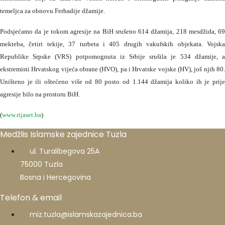
temeljca za obnovu Ferhadije džamije.
Podsjećamo da je tokom agresije na BiH srušeno 614 džamija, 218 mesdžida, 69
mekteba, četiri tekije, 37 turbeta i 405 drugih vakufskih objekata. Vojska
Republike Srpske (VRS) potpomognuta iz Srbije srušila je 534 džamije, a
ekstremisti Hrvatskog vijeća obrane (HVO), pa i Hrvatske vojske (HV), još njih 80.
Uništeno je ili oštećeno više od 80 posto od 1.144 džamija koliko ih je prije
agresije bilo na prostoru BiH.
(
www.rijaset.ba
)
Medžlis Islamske zajednice Tuzla
ul. Turalibegova 25A
75000 Tuzla
Bosna i Hercegovina
Telefon & email
miz.tuzla@islamskazajednica.ba