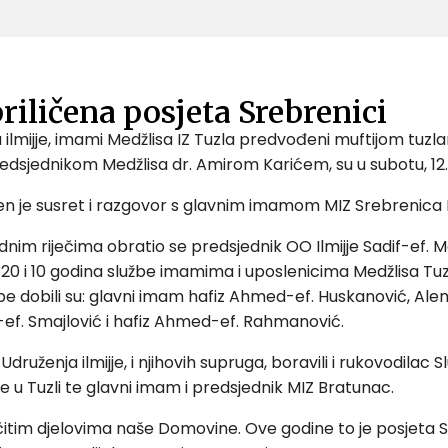
riličena posjeta Srebrenici
ilmijje, imami Medžlisa IZ Tuzla predvođeni muftijom tuzla
ednikom Medžlisa dr. Amirom Karićem, su u subotu, 12. o
čen je susret i razgovor s glavnim imamom MIZ Srebrenica
m riječima obratio se predsjednik OO Ilmijje Sadif-ef. Mah
20 i 10 godina službe imamima i uposlenicima Medžlisa Tuzl
be dobili su: glavni imam hafiz Ahmed-ef. Huskanović, Alem
ef. Smajlović i hafiz Ahmed-ef. Rahmanović.
ruženja ilmijje, i njihovih supruga, boravili i rukovodilac 
e u Tuzli te glavni imam i predsjednik MIZ Bratunac.
ličitim djelovima naše Domovine. Ove godine to je posjeta S