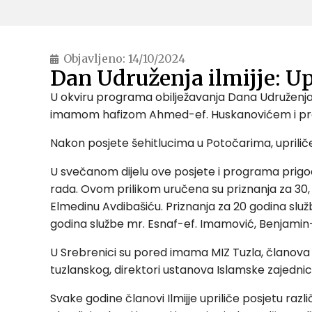
Objavljeno:
14/10/2024
Dan Udruženja ilmijje: Up
U okviru programa obilježavanja Dana Udruženja 
imamom hafizom Ahmed-ef. Huskanovićem i predsj
Nakon posjete šehitlucima u Potočarima, uprili
U svečanom dijelu ove posjete i programa prigodni
rada. Ovom prilikom uručena su priznanja za 30, 
Elmedinu Avdibašiću. Priznanja za 20 godina služ
godina službe mr. Esnaf-ef. Imamović, Benjamin-
U Srebrenici su pored imama MIZ Tuzla, članova Ud
tuzlanskog, direktori ustanova Islamske zajednic
Svake godine članovi Ilmijje upriliče posjetu raz