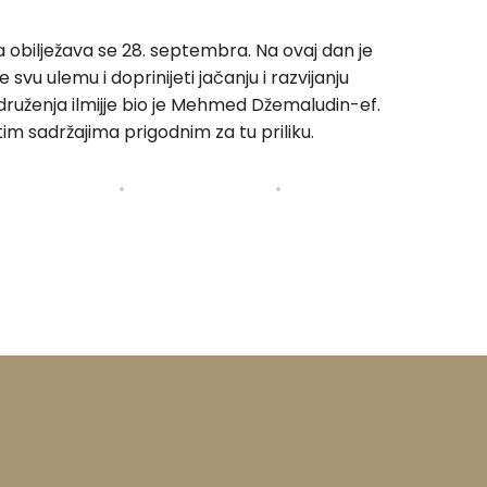
a obilježava se 28. septembra. Na ovaj dan je
 svu ulemu i doprinijeti jačanju i razvijanju
Udruženja ilmijje bio je Mehmed Džemaludin-ef.
tim sadržajima prigodnim za tu priliku.