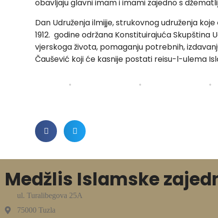
obavljaju glavni imam i imami zajedno s džematl
Dan Udruženja ilmijje, strukovnog udruženja koje
1912. godine održana Konstituirajuća Skupština Udru
vjerskoga života, pomaganju potrebnih, izdavanju
Čaušević koji će kasnije postati reisu-l-ulema Isl
Medžlis Islamske zajed
ul. Turalibegova 25A
75000 Tuzla