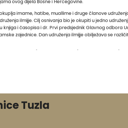
ijama ovog dijela Bosne i Hercegovine.
 okuplja imame, hatibe, muallime i druge članove udruženj
ženja ilmijje. Cilj osnivanja bio je okupiti u jedno udruženje
 knjiga i časopisa i dr. Prvi predsjednik Glavnog odbora 
amske zajednice. Dan udruženja ilmijje obilježava se različi
nice Tuzla