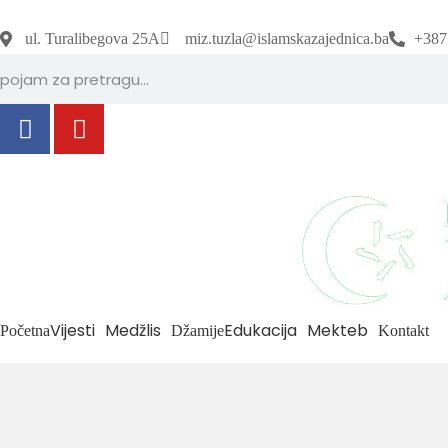
ul. Turalibegova 25A
miz.tuzla@islamskazajednica.ba
+387
Vijesti
Medžlis
Edukacija
Mekteb
Početna
Džamije
Kontakt