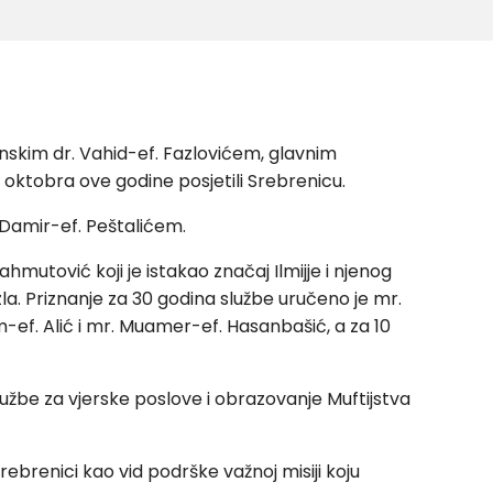
nskim dr. Vahid-ef. Fazlovićem, glavnim
ktobra ove godine posjetili Srebrenicu.
 Damir-ef. Peštalićem.
mutović koji je istakao značaj Ilmijje i njenog
a. Priznanje za 30 godina službe uručeno je mr.
-ef. Alić i mr. Muamer-ef. Hasanbašić, a za 10
Službe za vjerske poslove i obrazovanje Muftijstva
rebrenici kao vid podrške važnoj misiji koju