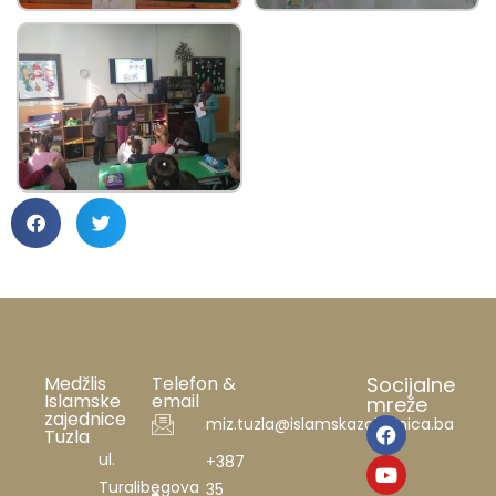
Medžlis
Telefon &
Socijalne
Islamske
email
mreže
zajednice
miz.tuzla@islamskazajednica.ba
Tuzla
ul.
+387
Turalibegova
35