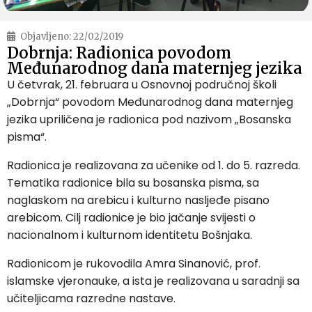
Objavljeno:
22/02/2019
Dobrnja: Radionica povodom
Međunarodnog dana maternjeg jezika
U četvrak, 21. februara u Osnovnoj područnoj školi
„Dobrnja“ povodom Međunarodnog dana maternjeg
jezika upriličena je radionica pod nazivom „Bosanska
pisma“.
Radionica je realizovana za učenike od 1. do 5. razreda.
Tematika radionice bila su bosanska pisma, sa
naglaskom na arebicu i kulturno nasljeđe pisano
arebicom. Cilj radionice je bio jačanje svijesti o
nacionalnom i kulturnom identitetu Bošnjaka.
Radionicom je rukovodila Amra Sinanović, prof.
islamske vjeronauke, a ista je realizovana u saradnji sa
učiteljicama razredne nastave.