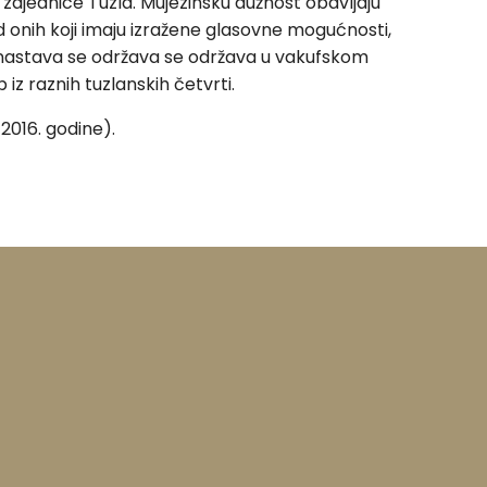
 zajednice Tuzla. Mujezinsku dužnost obavljaju
d onih koji imaju izražene glasovne mogućnosti,
 nastava se održava se održava u vakufskom
z raznih tuzlanskih četvrti.
2016. godine).