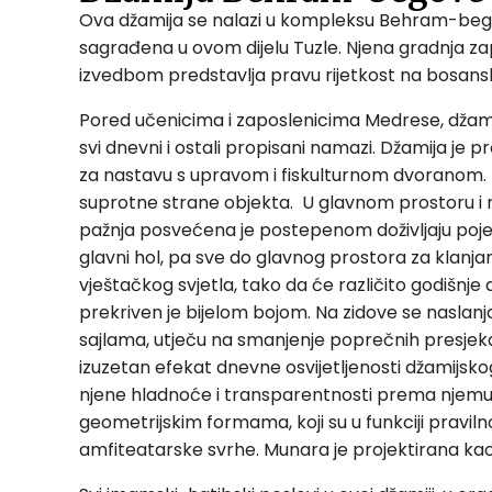
Ova džamija se nalazi u kompleksu Behram-begove
sagrađena u ovom dijelu Tuzle. Njena gradnja za
izvedbom predstavlja pravu rijetkost na bosa
Pored učenicima i zaposlenicima Medrese, džamija 
svi dnevni i ostali propisani namazi. Džamija 
za nastavu s upravom i fiskulturnom dvoranom. D
suprotne strane objekta. U glavnom prostoru i na
pažnja posvećena je postepenom doživljaju pojedi
glavni hol, pa sve do glavnog prostora za klanj
vještačkog svjetla, tako da će različito godišnje d
prekriven je bijelom bojom. Na zidove se naslan
sajlama, utječu na smanjenje poprečnih presjeka
izuzetan efekat dnevne osvijetljenosti džamijsk
njene hladnoće i transparentnosti prema njemu. 
geometrijskim formama, koji su u funkciji pravil
amfiteatarske svrhe. Munara je projektirana kao s