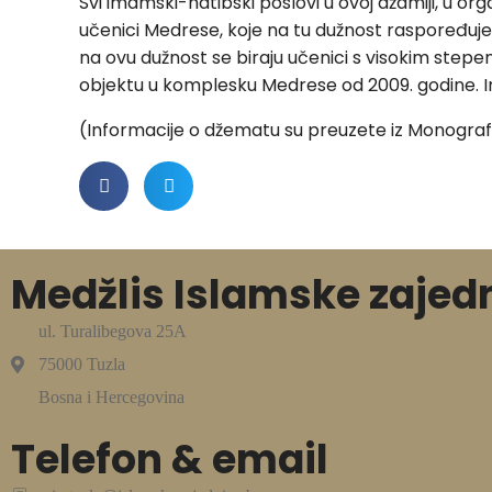
Svi imamski-hatibski poslovi u ovoj džamiji, u or
učenici Medrese, koje na tu dužnost raspoređuje 
na ovu dužnost se biraju učenici s visokim st
objektu u komplesku Medrese od 2009. godine. In
(Informacije o džematu su preuzete iz Monograf
Medžlis Islamske zajed
ul. Turalibegova 25A
75000 Tuzla
Bosna i Hercegovina
Telefon & email