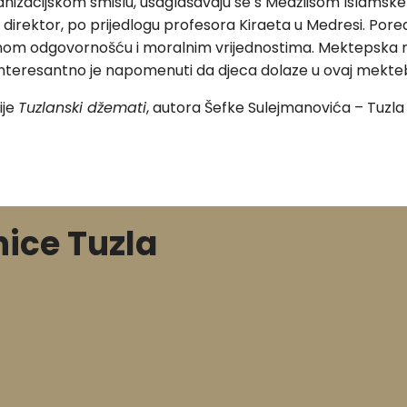
ganizacijskom smislu, usaglašavaju se s Medžlisom Islamske
direktor, po prijedlogu profesora Kiraeta u Medresi. Pore
epenom odgovornošću i moralnim vrijednostima. Mektepska
teresantno je napomenuti da djeca dolaze u ovaj mekteb i
ije
Tuzlanski džemati
, autora Šefke Sulejmanovića – Tuzla 
nice Tuzla