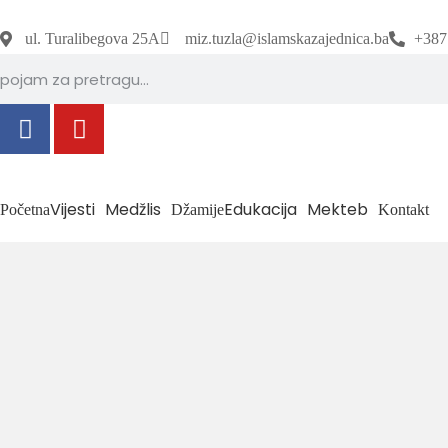
ul. Turalibegova 25A
miz.tuzla@islamskazajednica.ba
+387
Vijesti
Medžlis
Edukacija
Mekteb
Početna
Džamije
Kontakt