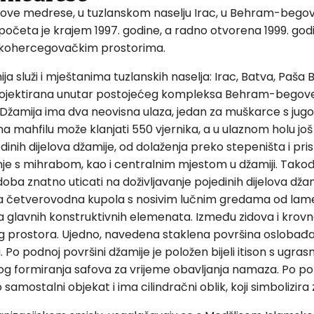
 medrese, u tuzlanskom naselju Irac, u Behram-begovoj ul
početa je krajem 1997. godine, a radno otvorena 1999. go
nskohercegovačkim prostorima.
služi i mještanima tuzlanskih naselja: Irac, Batva, Paša Bu
je projektirana unutar postojećeg kompleksa Behram-begov
žamija ima dva neovisna ulaza, jedan za muškarce s jugoi
 mahfilu može klanjati 550 vjernika, a u ulaznom holu još 2
nih dijelova džamije, od dolaženja preko stepeništa i pri
anje s mihrabom, kao i centralnim mjestom u džamiji. Tako
oba znatno uticati na doživljavanje pojedinih dijelova džami
ja četverovodna kupola s nosivim lučnim gredama od lamel
 glavnih konstruktivnih elemenata. Između zidova i krovn
og prostora. Ujedno, navedena staklena površina oslobađa
Po podnoj površini džamije je položen bijeli itison s ug
nog formiranja safova za vrijeme obavljanja namaza. Po potr
amostalni objekat i ima cilindračni oblik, koji simbolizira