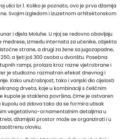
ici br.1. Koliko je poznato, ovo je prva džamija
dine. Svojim izgledom i izuzetnom arhitektonskom
nar i dijela Moluhe. U njoj se redovno obavljaju
e medrese, između internata za učenike, objekta
stočne strane, a drugi za žene sa jugozapadne,
50, a ljeti još 300 osoba u dvorištu. Posebna
stupnih rampi, prolaza kroz razne vjetrobrane i
đer je studiozno razmatran efekat dnevnog i
je. Kako unutrašnjost, tako i vanjski dio cijelosti
iranog drveta, koje u kombinaciji s čeličnim
e kupole je staklena površina, čime je ostvaren
 kupolu od zidova tako da se formira utisak
rasnim vegetativno-ornamentalnim detaljima u
ebi, džamijski prostor može se organizirati i u
 zaoštrenu olovku.