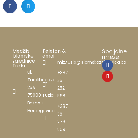
Medžlis
Telefon &
Socijalne
Islamske
email
mreže
zajednice
miz.tuzla@islamskazajednica.ba
Tuzla
ul.
+387
Turalibegova
35
25A
252
75000 Tuzla
568
Bosna i
+387
Hercegovina
35
276
509