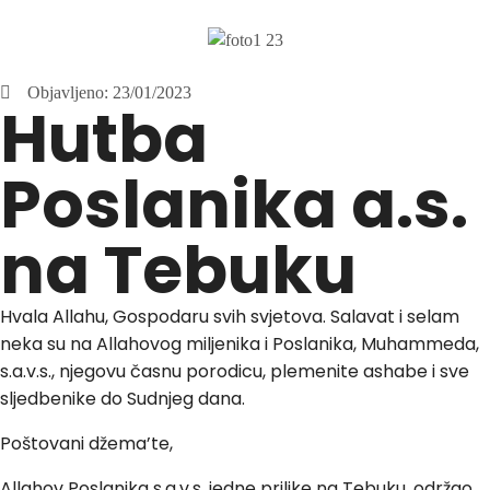
Objavljeno:
23/01/2023
Hutba
Poslanika a.s.
na Tebuku
Hvala Allahu, Gospodaru svih svjetova. Salavat i selam
neka su na Allahovog miljenika i Poslanika, Muhammeda,
s.a.v.s., njegovu časnu porodicu, plemenite ashabe i sve
sljedbenike do Sudnjeg dana.
Poštovani džema’te,
Allahov Poslanika s.a.v.s. jedne prilike na Tebuku, održao