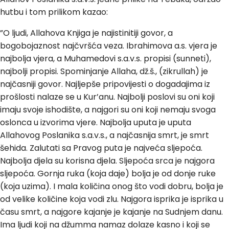
hutbu i tom prilikom kazao:
”O ljudi, Allahova Knjiga je najistinitiji govor, a
bogobojaznost najčvršća veza. Ibrahimova a.s. vjera je
najbolja vjera, a Muhamedovi s.a.v.s. propisi (sunneti),
najbolji propisi. Spominjanje Allaha, dž.š., (zikrullah) je
najčasniji govor. Najljepše pripovijesti o dogadajima iz
prošlosti nalaze se u Kur’anu. Najbolji poslovi su oni koji
imaju svoje ishodište, a najgori su oni koji nemaju svoga
oslonca u izvorima vjere. Najbolja uputa je uputa
Allahovog Poslanika s.a.v.s., a najčasnija smrt, je smrt
šehida. Zalutati sa Pravog puta je najveća sljepoća.
Najbolja djela su korisna djela. Sljepoća srca je najgora
sljepoća. Gornja ruka (koja daje) bolja je od donje ruke
(koja uzima). I mala količina onog što vodi dobru, bolja je
od velike količine koja vodi zlu. Najgora isprika je isprika u
času smrt, a najgore kajanje je kajanje na Sudnjem danu.
Ima ljudi koji na džumma namaz dolaze kasno i koji se