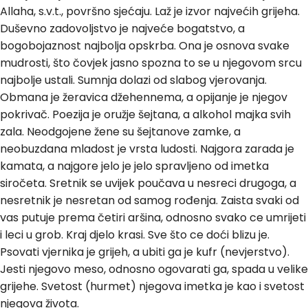
Allaha, s.v.t., površno sjećaju. Laž je izvor najvećih grijeha.
Duševno zadovoljstvo je najveće bogatstvo, a
bogobojaznost najbolja opskrba. Ona je osnova svake
mudrosti, što čovjek jasno spozna to se u njegovom srcu
najbolje ustali. Sumnja dolazi od slabog vjerovanja.
Obmana je žeravica džehennema, a opijanje je njegov
pokrivač. Poezija je oružje šejtana, a alkohol majka svih
zala. Neodgojene žene su šejtanove zamke, a
neobuzdana mladost je vrsta ludosti. Najgora zarada je
kamata, a najgore jelo je jelo spravljeno od imetka
siročeta. Sretnik se uvijek poučava u nesreci drugoga, a
nesretnik je nesretan od samog rođenja. Zaista svaki od
vas putuje prema četiri aršina, odnosno svako ce umrijeti
i leci u grob. Kraj djelo krasi. Sve što ce doći blizu je.
Psovati vjernika je grijeh, a ubiti ga je kufr (nevjerstvo).
Jesti njegovo meso, odnosno ogovarati ga, spada u velike
grijehe. Svetost (hurmet) njegova imetka je kao i svetost
njegova života.