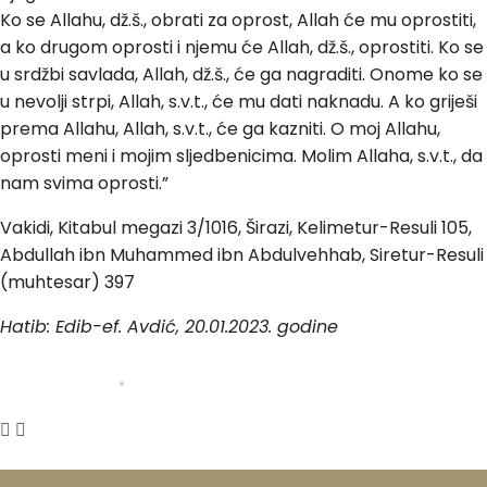
Ko se Allahu, dž.š., obrati za oprost, Allah će mu oprostiti,
a ko drugom oprosti i njemu će Allah, dž.š., oprostiti. Ko se
u srdžbi savlada, Allah, dž.š., će ga nagraditi. Onome ko se
u nevolji strpi, Allah, s.v.t., će mu dati naknadu. A ko griješi
prema Allahu, Allah, s.v.t., će ga kazniti. O moj Allahu,
oprosti meni i mojim sljedbenicima. Molim Allaha, s.v.t., da
nam svima oprosti.”
Vakidi, Kitabul megazi 3/1016, Širazi, Kelimetur-Resuli 105,
Abdullah ibn Muhammed ibn Abdulvehhab, Siretur-Resuli
(muhtesar) 397
Hatib: Edib-ef. Avdić, 20.01.2023. godine