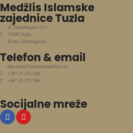
Medžlis Islamske
zajednice Tuzla
ul. Turalibegova 25A
75000 Tuzla
Bosna i Hercegovina
Telefon & email
miz.tuzla@islamskazajednica.ba
+387 35 252 568
+387 35 276 509
Socijalne mreže